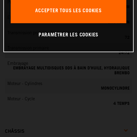
Préparation du mélange
KEIHIN EFI, CORPS DE PAPILLON 42 MM
ACCEPTER TOUS LES COOKIES
EMS
EMS KEIHIN
Transmission primaire dents embrayage
PARAMÉTRER LES COOKIES
72
Transmission primaire
24:72
Embrayage
EMBRAYAGE MULTIDISQUES DDS À BAIN D’HUILE, HYDRAULIQUE
BREMBO
Moteur - Cylindres
MONOCYLINDRE
Moteur - Cycle
4 TEMPS
CHÂSSIS