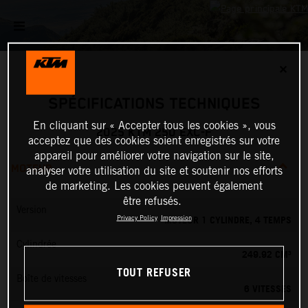
✕
SPÉCIFICATIONS TECHNIQUES
En cliquant sur « Accepter tous les cookies », vous
2025 KTM 250 EXC-F
acceptez que des cookies soient enregistrés sur votre
appareil pour améliorer votre navigation sur le site,
MOTEUR
analyser votre utilisation du site et soutenir nos efforts
de marketing. Les cookies peuvent également
être refusés.
Version
MOTEUR 1 CYLINDRE, 4 TEMPS
Privacy Policy
Impression
Cylindrée
249.92 CM³
TOUT REFUSER
Boîte de vitesses
6 VITESSES