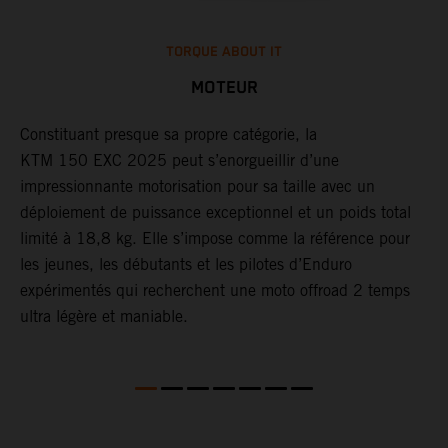
TORQUE ABOUT IT
MOTEUR
le
Constituant presque sa propre catégorie, la
​
KTM 150 EXC 2025 peut s’enorgueillir d’une
d
impressionnante motorisation pour sa taille avec un
à
r
déploiement de puissance exceptionnel et un poids total
a
limité à 18,8 kg. Elle s’impose comme la référence pour
t
les jeunes, les débutants et les pilotes d’Enduro
a
expérimentés qui recherchent une moto offroad 2 temps
p
ultra légère et maniable.
d
l