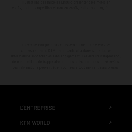
illustrations des modèles Enduro présentent les motos en
configuration compétition et non en configuration homologuée.
La remise indiquée est exclusivement disponible chez les
concessionnaires KTM participants et autorisés. Toutes les
informations sont fournies sans engagement. Les erreurs d'impression,
de composition, de frappe ainsi que les autres erreurs sont réservées.
Les informations peuvent être modifiées à tout moment sans préavis.
L’ENTREPRISE
KTM WORLD