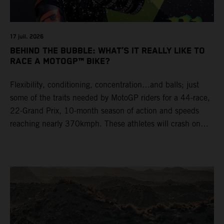
17 juil. 2026
BEHIND THE BUBBLE: WHAT’S IT REALLY LIKE TO
RACE A MOTOGP™ BIKE?
Flexibility, conditioning, concentration…and balls; just
some of the traits needed by MotoGP riders for a 44-race,
22-Grand Prix, 10-month season of action and speeds
reaching nearly 370kmph. These athletes will crash on
average 15 times a campaign (based on 2025 official
figures) and will steer fine-tuned prototype machinery
around a range of different circuits and weather
conditions.