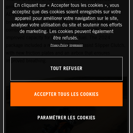
En cliquant sur « Accepter tous les cookies », vous
generation, in 2024, KTM made the KTM 790
acceptez que des cookies soient enregistrés sur votre
ADVENTURE more stable. Reworked throttle bodies
appareil pour améliorer votre navigation sur le site,
brought cleaner and more efficient fueling, enhanced
analyser votre utilisation du site et soutenir nos efforts
combustion, and a ‘knock control’ sensor afforded
de marketing. Les cookies peuvent également
improved capacity for lower octane fuel. The 2024
être refusés.
package included a reworked Power Assist Slipper Clutch,
Privacy Policy
Impression
with new friction plates and an airbox that ensures
improved breathing.
TOUT REFUSER
ACCEPTER TOUS LES COOKIES
PARAMÉTRER LES COOKIES