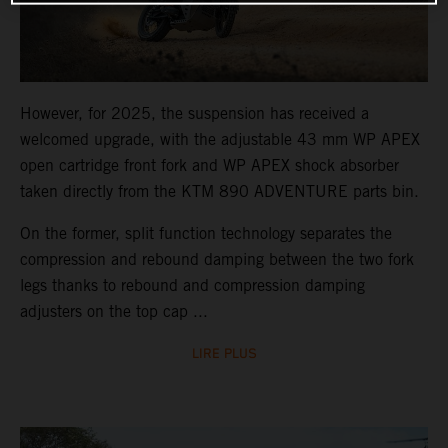
However, for 2025, the suspension has received a
welcomed upgrade, with the adjustable 43 mm WP APEX
open cartridge front fork and WP APEX shock absorber
taken directly from the KTM 890 ADVENTURE parts bin.
On the former, split function technology separates the
compression and rebound damping between the two fork
legs thanks to rebound and compression damping
adjusters on the top cap ...
LIRE PLUS