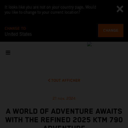
It looks like you are not on your country page. Would
you like to change to your current location?
CHANGE TO
CHANGE
United States
TOUT AFFICHER
21 nov. 2024
A WORLD OF ADVENTURE AWAITS
WITH THE REFINED 2025 KTM 790