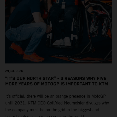
29 juil. 2026
“IT’S OUR NORTH STAR” - 3 REASONS WHY FIVE
MORE YEARS OF MOTOGP IS IMPORTANT TO KTM
It’s official: there will be an orange presence in MotoGP
until 2031. KTM CEO Gottfried Neumeister divulges why
the company must be on the grid in the biggest and
fastest motorcycle racing series in the world.