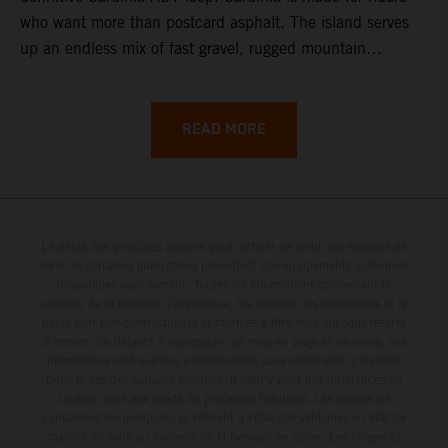
who want more than postcard asphalt. The island serves
up an endless mix of fast gravel, rugged mountain
backroads, and wild coastal scenery, often with
surprisingly low traffic once you leave the main tourist
corridors. That’s exactly why a Sardinia Offroad Loop
READ MORE
works so well: it links the island’s interior massifs with
dramatic coastlines, letting you chase grip one hour and
turquoise horizons the next.
Le détail des véhicules illustrés peut différer de celui des modèles de
série, et certaines illustrations présentent des équipements optionnels
disponibles avec surcoût. Toutes les informations concernant le
contenu de la livraison, l'apparence, les services, les dimensions et le
poids sont non-contractuelles et fournies à titre indicatif sous réserve
d'erreurs, de défauts d'impression, de mise en page et de saisie; ces
informations sont sujettes à modification sans notification préalable.
Dans le cas des surfaces revêtues, il peut y avoir des différences de
couleur dues aux écarts de processus habituels. Les valeurs de
consommation indiquées se réfèrent à l'état des véhicules en état de
marche en série au moment de la livraison en usine. Les images et