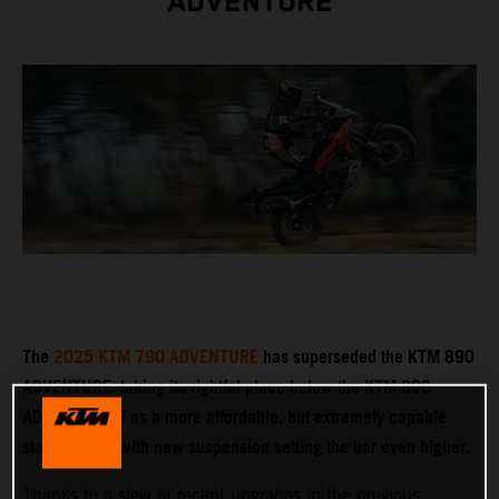
ADVENTURE
The
2025 KTM 790 ADVENTURE
has superseded the KTM 890
ADVENTURE, taking its rightful place below the KTM 890
ADVENTURE R as a more affordable, but extremely capable
stablemate – with new suspension setting the bar even higher.
Thanks to a slew of recent upgrades in the previous