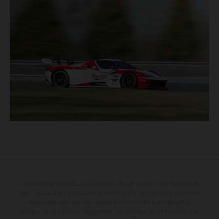
Le détail des véhicules illustrés peut différer de celui des modèles de
série, et certaines illustrations présentent des équipements optionnels
disponibles avec surcoût. Toutes les informations concernant le
contenu de la livraison, l'apparence, les services, les dimensions et le