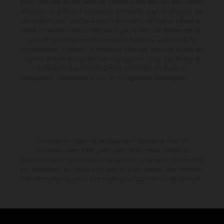
poids sont non-contractuelles et fournies à titre indicatif sous réserve
d'erreurs, de défauts d'impression, de mise en page et de saisie; ces
informations sont sujettes à modification sans notification préalable.
Dans le cas des surfaces revêtues, il peut y avoir des différences de
couleur dues aux écarts de processus habituels. Les valeurs de
consommation indiquées se réfèrent à l'état des véhicules en état de
marche en série au moment de la livraison en usine. Les images et
illustrations des modèles Enduro présentent les motos en
configuration compétition et non en configuration homologuée.
La remise indiquée est exclusivement disponible chez les
concessionnaires KTM participants et autorisés. Toutes les
informations sont fournies sans engagement. Les erreurs d'impression,
de composition, de frappe ainsi que les autres erreurs sont réservées.
Les informations peuvent être modifiées à tout moment sans préavis.