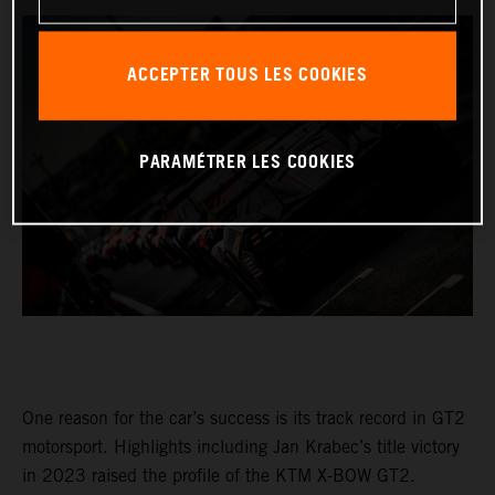
ACCEPTER TOUS LES COOKIES
PARAMÉTRER LES COOKIES
One reason for the car’s success is its track record in GT2
motorsport. Highlights including Jan Krabec’s title victory
in 2023 raised the profile of the KTM X-BOW GT2.