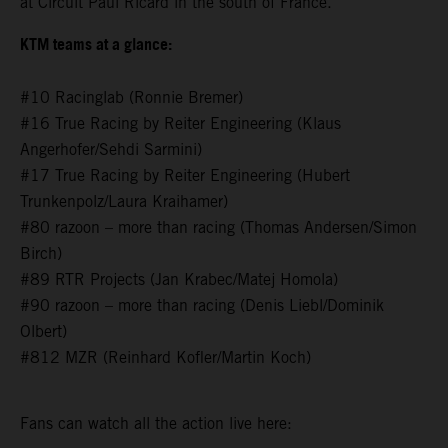
at Circuit Paul Ricard in the south of France.
KTM teams at a glance:
#10 Racinglab (Ronnie Bremer)
#16 True Racing by Reiter Engineering (Klaus
Angerhofer/Sehdi Sarmini)
#17 True Racing by Reiter Engineering (Hubert
Trunkenpolz/Laura Kraihamer)
#80 razoon – more than racing (Thomas Andersen/Simon
Birch)
#89 RTR Projects (Jan Krabec/Matej Homola)
#90 razoon – more than racing (Denis Liebl/Dominik
Olbert)
#812 MZR (Reinhard Kofler/Martin Koch)
Fans can watch all the action live here: