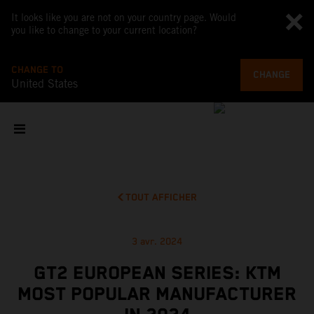
It looks like you are not on your country page. Would
you like to change to your current location?
CHANGE TO
CHANGE
United States
TOUT AFFICHER
3 avr. 2024
GT2 EUROPEAN SERIES: KTM
MOST POPULAR MANUFACTURER