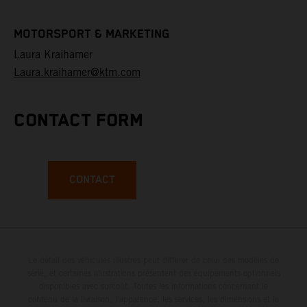
MOTORSPORT & MARKETING
Laura Kraihamer
Laura.kraihamer@ktm.com
CONTACT FORM
CONTACT
Le détail des véhicules illustrés peut différer de celui des modèles de
série, et certaines illustrations présentent des équipements optionnels
disponibles avec surcoût. Toutes les informations concernant le
contenu de la livraison, l'apparence, les services, les dimensions et le