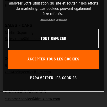
analyser votre utilisation du site et soutenir nos efforts
E-Mail:
x-bow@ktm.com
de marketing. Les cookies peuvent également
être refusés.
Privacy Policy
Impression
SALES – CARS
Martin Gspurning
TOUT REFUSER
Sales-xbow@ktm.com
ACCEPTER TOUS LES COOKIES
X-BOW RACING CENTER THALHEIM
Rudolph Neuwirth, Lukas Barth
xbowracingcenter@ktm.com
PARAMÉTRER LES COOKIES
CUSTOMER SERVICES
customer.service@ktm-x-bow.com