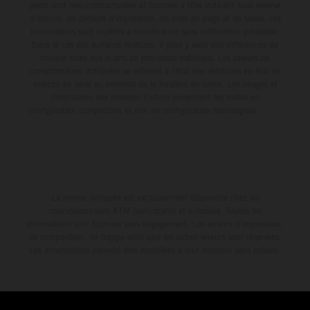
poids sont non-contractuelles et fournies à titre indicatif sous réserve
d'erreurs, de défauts d'impression, de mise en page et de saisie; ces
informations sont sujettes à modification sans notification préalable.
Dans le cas des surfaces revêtues, il peut y avoir des différences de
couleur dues aux écarts de processus habituels. Les valeurs de
consommation indiquées se réfèrent à l'état des véhicules en état de
marche en série au moment de la livraison en usine. Les images et
illustrations des modèles Enduro présentent les motos en
configuration compétition et non en configuration homologuée.
La remise indiquée est exclusivement disponible chez les
concessionnaires KTM participants et autorisés. Toutes les
informations sont fournies sans engagement. Les erreurs d'impression,
de composition, de frappe ainsi que les autres erreurs sont réservées.
Les informations peuvent être modifiées à tout moment sans préavis.