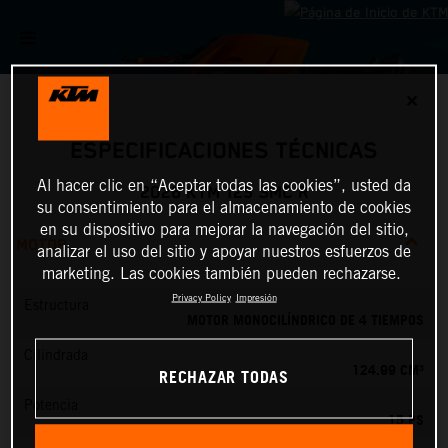
✕
ESPECIFICACIONES TÉCNICAS
Al hacer clic en “Aceptar todas las cookies”, usted da
2026 KTM 125 SMC R
su consentimiento para el almacenamiento de cookies
en su dispositivo para mejorar la navegación del sitio,
MOTOR
analizar el uso del sitio y apoyar nuestros esfuerzos de
marketing. Las cookies también pueden rechazarse.
Privacy Policy
Impresión
Estructura
MOTOR MONOCILÍNDRICO DE 4 TIEMPOS
Cilindrada
124.99 CM³
RECHAZAR TODAS
Potencia
15 PS