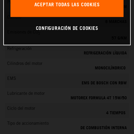
Par máximo
ACEPTAR TODAS LAS COOKIES
11.5 NM
Cambio
6 MARCHAS
CONFIGURACIÓN DE COOKIES
Emisiones de CO
2
57 G/KM
Refrigeración
REFRIGERACIÓN LÍQUIDA
Cilindros del motor
MONOCILÍNDRICO
EMS
EMS DE BOSCH CON RBW
Lubricante de motor
MOTOREX FORMULA 4T 15W/50
Ciclo del motor
4 TIEMPOS
Tipo de accionamiento
DE COMBUSTIÓN INTERNA