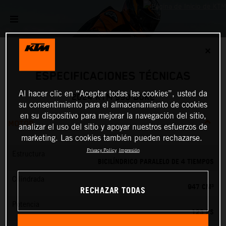
✕
ESPECIFICACIONES TÉCNICAS
Al hacer clic en “Aceptar todas las cookies”, usted da
2024 KTM 990 DUKE
su consentimiento para el almacenamiento de cookies
en su dispositivo para mejorar la navegación del sitio,
MOTOR
analizar el uso del sitio y apoyar nuestros esfuerzos de
marketing. Las cookies también pueden rechazarse.
Privacy Policy
Impresión
Estructura
BICILÍNDRICO PARALELO DE 4 TIEMPOS
Cilindrada
947 CM³
RECHAZAR TODAS
Potencia
123 PS