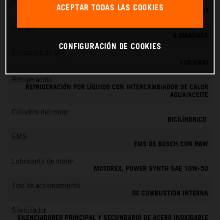
Par máximo
ACEPTAR TODAS LAS COOKIES
103 NM
Cambio
6 MARCHAS
CONFIGURACIÓN DE COOKIES
Emisiones de CO
2
110 G/KM
Refrigeración
REFRIGERACIÓN POR LÍQUIDO CON INTERCAMBIADOR DE CALOR
AGUA/ACEITE
Cilindros del motor
BICILÍNDRICO
EMS
EMS DE BOSCH CON RBW
Lubricante de motor
MOTOREX, POWER SYNTH SAE 10W-50
Tipo de accionamiento
DE COMBUSTIÓN INTERNA
Silenciador
SILENCIADORES PRINCIPAL Y SECUNDARIO DE ACERO INOXIDABLE