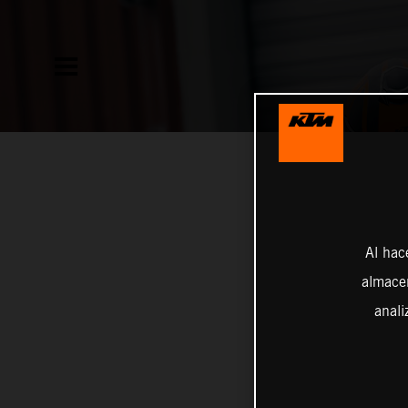
Al hac
almacen
anali