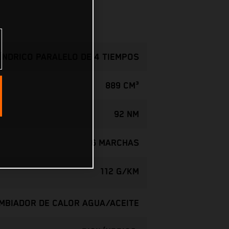
LÍNDRICO PARALELO DE 4 TIEMPOS
889 CM³
92 NM
6 MARCHAS
112 G/KM
AMBIADOR DE CALOR AGUA/ACEITE