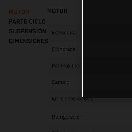
MOTOR
MOTOR
PARTE CICLO
SUSPENSIÓN
Estructura
DIMENSIONES
Cilindrada
Par máximo
Cambio
Emisiones de CO
2
Refrigeración