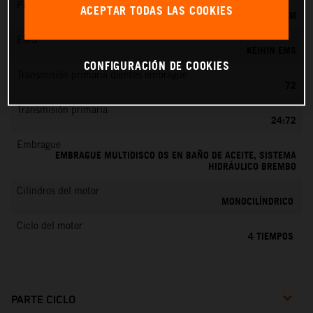
Preparación de la mezcla
ACEPTAR TODAS LAS COOKIES
KEIHIN EFI, TOBERA DE 44 MM
EMS
KEIHIN EMS
CONFIGURACIÓN DE COOKIES
Transmisión primaria dientes embrague
72
Transmisión primaria
24:72
Embrague
EMBRAGUE MULTIDISCO DS EN BAÑO DE ACEITE, SISTEMA
HIDRÁULICO BREMBO
Cilindros del motor
MONOCILÍNDRICO
Ciclo del motor
4 TIEMPOS
PARTE CICLO