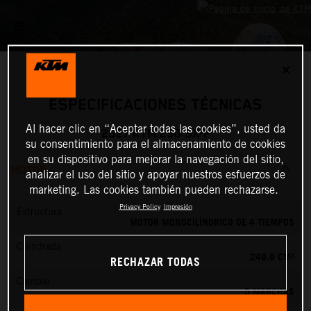
✕
ESPECIFICACIONES TÉCNICAS
Al hacer clic en “Aceptar todas las cookies”, usted da
2027 KTM 250 SX-F
su consentimiento para el almacenamiento de cookies
en su dispositivo para mejorar la navegación del sitio,
MOTOR
analizar el uso del sitio y apoyar nuestros esfuerzos de
marketing. Las cookies también pueden rechazarse.
Privacy Policy
Impresión
Estructura
MOTOR MONOCILÍNDRICO DE 4 TIEMPOS
Cilindrada
249.9 CM³
RECHAZAR TODAS
Cambio
5 MARCHAS