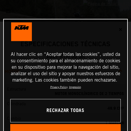
✕
ESPECIFICACIONES TÉCNICAS
Al hacer clic en “Aceptar todas las cookies”, usted da
2027 KTM 50 SX
su consentimiento para el almacenamiento de cookies
en su dispositivo para mejorar la navegación del sitio,
MOTOR
analizar el uso del sitio y apoyar nuestros esfuerzos de
marketing. Las cookies también pueden rechazarse.
Privacy Policy
Impresión
Estructura
MOTOR MONOCILÍNDRICO DE 2 TIEMPOS
Cilindrada
49.9 CM³
RECHAZAR TODAS
Cambio
1 MARCHA