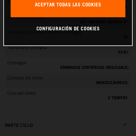
EMS
ACEPTAR TODAS LAS COOKIES
DELL’ORTO PHBG 19 BS
Lubricante de motor
ATF "MOTOREX DEXRON 3"
CONFIGURACIÓN DE COOKIES
Transmisión primaria dientes embrague
61
Transmisión primaria
33:61
Embrague
EMBRAGUE CENTRÍFUGO (REGULABLE)
Cilindros del motor
MONOCILÍNDRICO
Ciclo del motor
2 TIEMPOS
PARTE CICLO