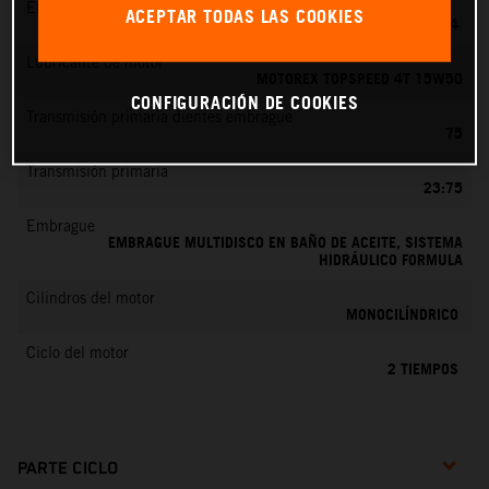
EMS
ACEPTAR TODAS LAS COOKIES
MIKUNI VM 24
Lubricante de motor
MOTOREX TOPSPEED 4T 15W50
CONFIGURACIÓN DE COOKIES
Transmisión primaria dientes embrague
75
Transmisión primaria
23:75
Embrague
EMBRAGUE MULTIDISCO EN BAÑO DE ACEITE, SISTEMA
HIDRÁULICO FORMULA
Cilindros del motor
MONOCILÍNDRICO
Ciclo del motor
2 TIEMPOS
PARTE CICLO