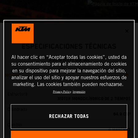
✕
ESPECIFICACIONES TÉCNICAS
Al hacer clic en “Aceptar todas las cookies”, usted da
2026 KTM 65 SX
su consentimiento para el almacenamiento de cookies
en su dispositivo para mejorar la navegación del sitio,
MOTOR
analizar el uso del sitio y apoyar nuestros esfuerzos de
marketing. Las cookies también pueden rechazarse.
Privacy Policy
Impresión
Estructura
MOTOR MONOCILÍNDRICO DE 2 TIEMPOS
Cilindrada
64.9 CM³
RECHAZAR TODAS
Cambio
6 MARCHAS