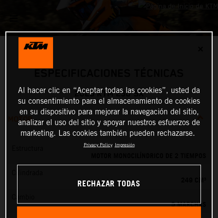
✕
ESPECIFICACIONES TÉCNICAS
Al hacer clic en “Aceptar todas las cookies”, usted da
2026 KTM 250 SX
su consentimiento para el almacenamiento de cookies
en su dispositivo para mejorar la navegación del sitio,
MOTOR
analizar el uso del sitio y apoyar nuestros esfuerzos de
marketing. Las cookies también pueden rechazarse.
Privacy Policy
Impresión
Estructura
MOTOR MONOCILÍNDRICO DE 2 TIEMPOS
Cilindrada
249 CM³
RECHAZAR TODAS
Cambio
5 MARCHAS