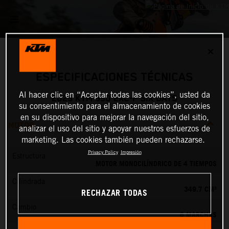
✕
ESPECIFICACIONES TÉCNICAS
Al hacer clic en “Aceptar todas las cookies”, usted da
2025 KTM 350 EXC-F SIX DAYS
su consentimiento para el almacenamiento de cookies
en su dispositivo para mejorar la navegación del sitio,
MOTOR
analizar el uso del sitio y apoyar nuestros esfuerzos de
marketing. Las cookies también pueden rechazarse.
Privacy Policy
Impresión
Estructura
MOTOR MONOCILÍNDRICO DE 4 TIEMPOS
Cilindrada
349.7 CM³
RECHAZAR TODAS
Cambio
6 MARCHAS