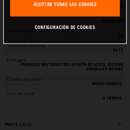
Preparación de la mezcla
ACEPTAR TODAS LAS COOKIES
KEIHIN EFI, TOBERA DE 42 MM
EMS
KEIHIN EMS
CONFIGURACIÓN DE COOKIES
Transmisión primaria dientes embrague
72
Transmisión primaria
24:72
Embrague
EMBRAGUE MULTIDISCO DDS EN BAÑO DE ACEITE, SISTEMA
HIDRÁULICO BREMBO
Cilindros del motor
MONOCILÍNDRICO
Ciclo del motor
4 TIEMPOS
PARTE CICLO