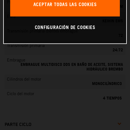
Preparación de la mezcla
ACEPTAR TODAS LAS COOKIES
KEIHIN EFI, TOBERA DE 42 MM
EMS
KEIHIN EMS
CONFIGURACIÓN DE COOKIES
Transmisión primaria dientes embrague
72
Transmisión primaria
24:72
Embrague
EMBRAGUE MULTIDISCO DDS EN BAÑO DE ACEITE, SISTEMA
HIDRÁULICO BREMBO
Cilindros del motor
MONOCILÍNDRICO
Ciclo del motor
4 TIEMPOS
PARTE CICLO