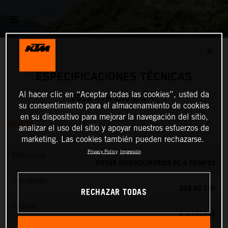
✕
ESPECIFICACIONES TÉCNICAS
Al hacer clic en “Aceptar todas las cookies”, usted da
2025 KTM 250 EXC-F
su consentimiento para el almacenamiento de cookies
en su dispositivo para mejorar la navegación del sitio,
MOTOR
analizar el uso del sitio y apoyar nuestros esfuerzos de
marketing. Las cookies también pueden rechazarse.
Privacy Policy
Impresión
Estructura
MOTOR MONOCILÍNDRICO DE 4 TIEMPOS
Cilindrada
249.92 CM³
RECHAZAR TODAS
Cambio
6 MARCHAS