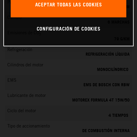
Par máximo
ACEPTAR TODAS LAS COOKIES
39 NM
Cambio
6 MARCHAS
CONFIGURACIÓN DE COOKIES
Emisiones de CO
2
79 G/KM
Refrigeración
REFRIGERACIÓN LÍQUIDA
Cilindros del motor
MONOCILÍNDRICO
EMS
EMS DE BOSCH CON RBW
Lubricante de motor
MOTOREX FORMULA 4T 15W/50
Ciclo del motor
4 TIEMPOS
Tipo de accionamiento
DE COMBUSTIÓN INTERNA