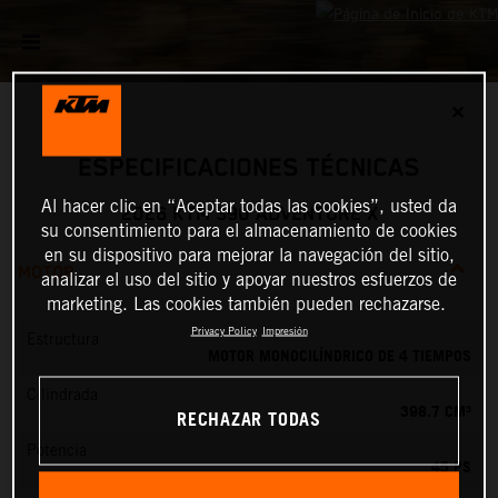
✕
ESPECIFICACIONES TÉCNICAS
Al hacer clic en “Aceptar todas las cookies”, usted da
2026 KTM 390 ADVENTURE X
su consentimiento para el almacenamiento de cookies
en su dispositivo para mejorar la navegación del sitio,
MOTOR
analizar el uso del sitio y apoyar nuestros esfuerzos de
marketing. Las cookies también pueden rechazarse.
Privacy Policy
Impresión
Estructura
MOTOR MONOCILÍNDRICO DE 4 TIEMPOS
Cilindrada
398.7 CM³
RECHAZAR TODAS
Potencia
45 PS