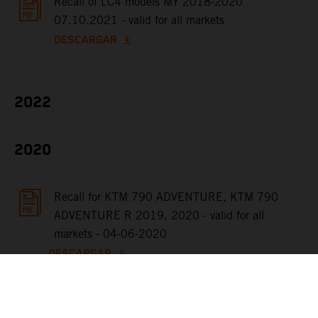
Recall of LC4 models MY 2018-2020
07.10.2021 - valid for all markets
DESCARGAR
2022
2020
Recall for KTM 790 ADVENTURE, KTM 790
ADVENTURE R 2019, 2020 - valid for all
markets - 04-06-2020
DESCARGAR
2019