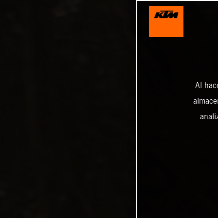
Al hac
almacen
anali