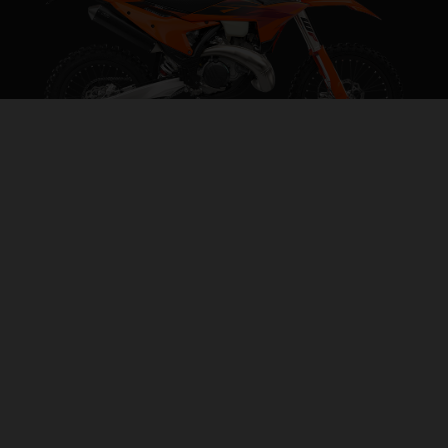
2027 KTM 300 XC-W
LEGENDARY ENDURO
PÁGINA DEL MODELO