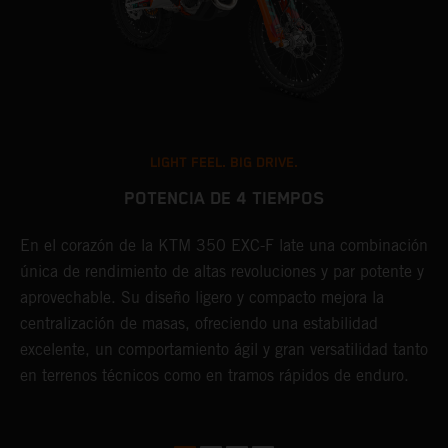
LIGHT FEEL. BIG DRIVE.
POTENCIA DE 4 TIEMPOS
En el corazón de la KTM 350 EXC-F late una combinación
E
única de rendimiento de altas revoluciones y par potente y
o
aprovechable. Su diseño ligero y compacto mejora la
e
centralización de masas, ofreciendo una estabilidad
s
excelente, un comportamiento ágil y gran versatilidad tanto
a
en terrenos técnicos como en tramos rápidos de enduro.
s
l
c