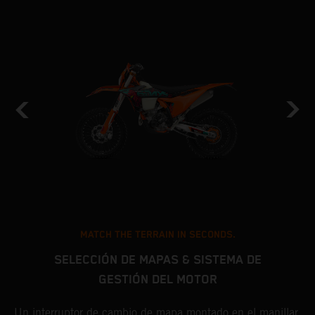
MATCH THE TERRAIN IN SECONDS.
SELECCIÓN DE MAPAS & SISTEMA DE
GESTIÓN DEL MOTOR
s
L
o
K
Un interruptor de cambio de mapa montado en el manillar