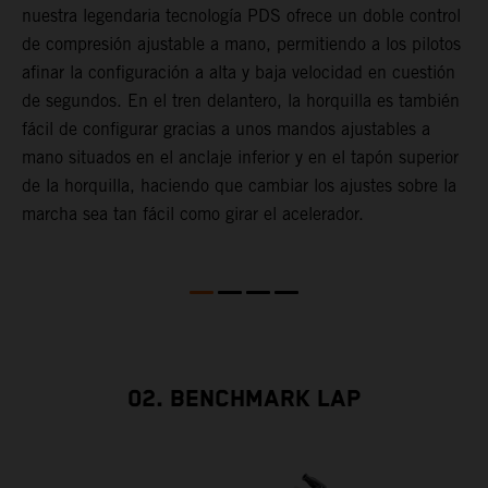
l
nuestra legendaria tecnología PDS ofrece un doble control
t
de compresión ajustable a mano, permitiendo a los pilotos
m
afinar la configuración a alta y baja velocidad en cuestión
a
de segundos. En el tren delantero, la horquilla es también
f
fácil de configurar gracias a unos mandos ajustables a
d
mano situados en el anclaje inferior y en el tapón superior
T
de la horquilla, haciendo que cambiar los ajustes sobre la
s
marcha sea tan fácil como girar el acelerador.
s
a
m
02. BENCHMARK LAP