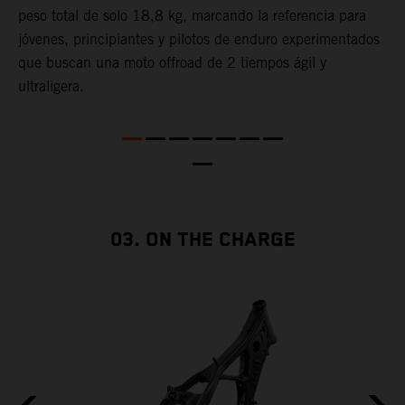
peso total de solo 18,8 kg, marcando la referencia para
c
jóvenes, principiantes y pilotos de enduro experimentados
m
que buscan una moto offroad de 2 tiempos ágil y
l
ultraligera.
a
p
p
d
c
E
c
03. ON THE CHARGE
p
E
f