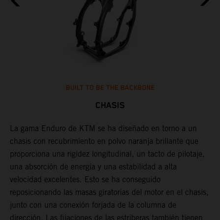
BUILT TO BE THE BACKBONE
CHASIS
a
La gama Enduro de KTM se ha diseñado en torno a un
U
chasis con recubrimiento en polvo naranja brillante que
d
.
proporciona una rigidez longitudinal, un tacto de pilotaje,
p
s
una absorción de energía y una estabilidad a alta
d
n
velocidad excelentes. Esto se ha conseguido
e
reposicionando las masas giratorias del motor en el chasis,
c
junto con una conexión forjada de la columna de
s
dirección. Las fijaciones de las estriberas también tienen
t