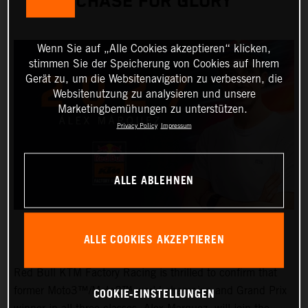
CHASE FOR GLORY
Wenn Sie auf „Alle Cookies akzeptieren“ klicken,
stimmen Sie der Speicherung von Cookies auf Ihrem
Gerät zu, um die Websitenavigation zu verbessern, die
Websitenutzung zu analysieren und unsere
Marketingbemühungen zu unterstützen.
Privacy Policy
Impressum
ALLE ABLEHNEN
ALLE COOKIES AKZEPTIEREN
Red Bull KTM Factory Racing is thrilled to confirm that
COOKIE-EINSTELLUNGEN
former Moto3™/Moto2™ world champion and Grand Prix