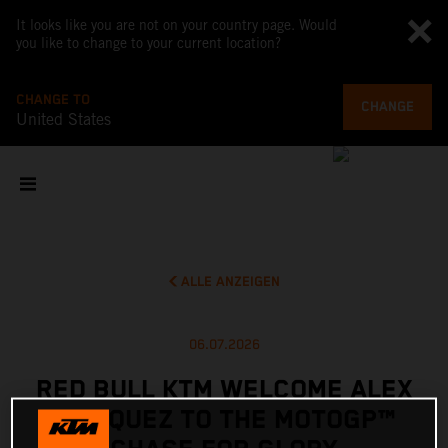
It looks like you are not on your country page. Would
you like to change to your current location?
CHANGE TO
CHANGE
United States
ALLE ANZEIGEN
06.07.2026
RED BULL KTM WELCOME ALEX
MARQUEZ TO THE MOTOGP™