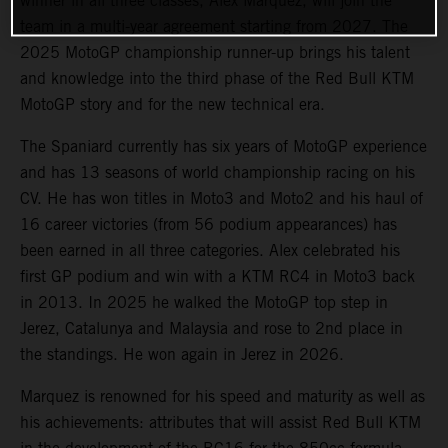
winner in all three classes, Alex Marquez, will join the
team in a multi-year agreement starting from 2027. The
2025 MotoGP championship runner-up brings his talent
and knowledge into the third phase of the Red Bull KTM
MotoGP story and for the new technical era.
The Spaniard currently has six years of MotoGP experience
and has 13 seasons of world championship racing on his
CV. He has won titles in Moto3 and Moto2 and his haul of
16 career victories (from 56 podium appearances) has
been earned in all three categories. Alex celebrated his
first GP podium and win with a KTM RC4 in Moto3 back
in 2013. In 2025 he walked the MotoGP top step in
Jerez, Catalunya and Malaysia and rose to 2nd place in
the standings. He won again in Jerez in 2026.
Marquez is renowned for his speed and maturity as well as
his achievements: attributes that will assist Red Bull KTM