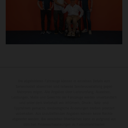
Die abgebildeten Fahrzeuge können in einzelnen Details vom
Serienmodell abweichen und teilweise Sonderausstattung gegen
Mehrpreis zeigen. Alle Angaben über Lieferumfang, Aussehen,
Leistungen, Maße und Gewichte der Fahrzeuge werden unverbindlich
und unter dem Vorbehalt von Irrtümern, Druck-, Satz- und
Tippfehlern gemacht; diesbezügliche Änderungen bleiben jederzeit
vorbehalten. Aus unzutreffenden Angaben können keine Rechte
abgeleitet werden. Bei veredelten Oberflächen kann es aufgrund von
üblichen Prozessschwankungen zu Farbunterschieden