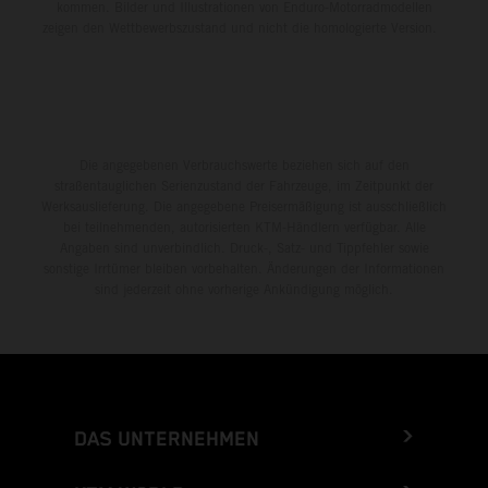
kommen. Bilder und Illustrationen von Enduro-Motorradmodellen
zeigen den Wettbewerbszustand und nicht die homologierte Version.
Die angegebenen Verbrauchswerte beziehen sich auf den
straßentauglichen Serienzustand der Fahrzeuge, im Zeitpunkt der
Werksauslieferung. Die angegebene Preisermäßigung ist ausschließlich
bei teilnehmenden, autorisierten KTM-Händlern verfügbar. Alle
Angaben sind unverbindlich. Druck-, Satz- und Tippfehler sowie
sonstige Irrtümer bleiben vorbehalten. Änderungen der Informationen
sind jederzeit ohne vorherige Ankündigung möglich.
DAS UNTERNEHMEN