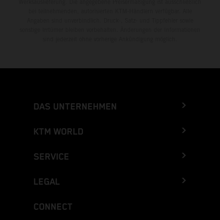
Werksauslieferung. Die angegebene Preisermäßigung ist ausschließlich
bei teilnehmenden, autorisierten KTM-Händlern verfügbar. Alle
Angaben sind unverbindlich. Druck-, Satz- und Tippfehler sowie
sonstige Irrtümer bleiben vorbehalten. Änderungen der Informationen
sind jederzeit ohne vorherige Ankündigung möglich.
DAS UNTERNEHMEN
KTM WORLD
SERVICE
LEGAL
CONNECT