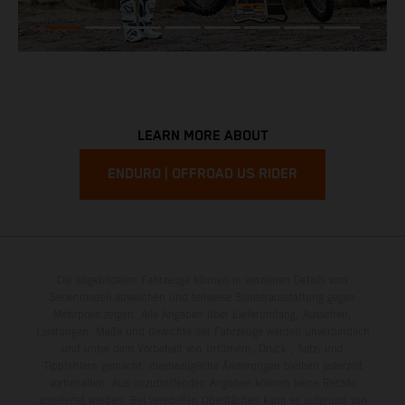
LEARN MORE ABOUT
ENDURO | OFFROAD US RIDER
Die abgebildeten Fahrzeuge können in einzelnen Details vom
Serienmodell abweichen und teilweise Sonderausstattung gegen
Mehrpreis zeigen. Alle Angaben über Lieferumfang, Aussehen,
Leistungen, Maße und Gewichte der Fahrzeuge werden unverbindlich
und unter dem Vorbehalt von Irrtümern, Druck-, Satz- und
Tippfehlern gemacht; diesbezügliche Änderungen bleiben jederzeit
vorbehalten. Aus unzutreffenden Angaben können keine Rechte
abgeleitet werden. Bei veredelten Oberflächen kann es aufgrund von