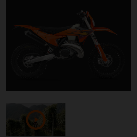
unverwüstlichen, kraftstoffinjizierten
Zweitaktmotor, der massives Drehmoment im
unteren Bereich und brachiale Spitzenleistung
liefert, ist sie der ideale Begleiter für
anspruchsvolles Gelände.