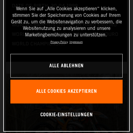
DATE OF BIRTH: 30.04.1998
Wenn Sie auf „Alle Cookies akzeptieren“ klicken,
stimmen Sie der Speicherung von Cookies auf Ihrem
BIKE: KTM 300 EXC
Gerät zu, um die Websitenavigation zu verbessern, die
WORLD CHAMPIONSHIPS: FIM HARD ENDURO
Websitenutzung zu analysieren und unsere
WORLD CHAMPIONSHIP & FIM SUPERENDURO
Marketingbemühungen zu unterstützen.
Privacy Policy
Impressum
WORLD CHAMPIONSHIP
ALLE ABLEHNEN
ALLE COOKIES AKZEPTIEREN
COOKIE-EINSTELLUNGEN