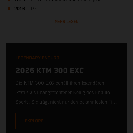
2019
– 1
WESS Enduro World Champion
2016
st
– 1
MEHR LESEN
LEGENDARY ENDURO
2026 KTM 300 EXC
Die KTM 300 EXC behält ihren legendären
Status als unangefochtener König des Enduro-
Sports. Sie trägt nicht nur den bekanntesten Titel
an der Spitze des Hard-Enduro, sondern bleibt
auch unerreicht in Sachen Zweitakt-Innovation,
EXPLORE
Power und purem Fahrspaß. Mit einem