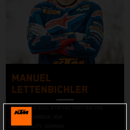
MANUEL
LETTENBICHLER
TEAM: RED BULL KTM FACTORY RACING
RACING NUMBER: 304
NATIONALITY: GERMAN