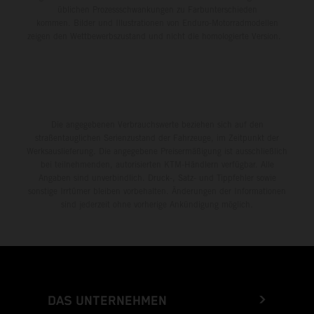
üblichen Prozessschwankungen zu Farbunterschieden
kommen. Bilder und Illustrationen von Enduro-Motorradmodellen
zeigen den Wettbewerbszustand und nicht die homologierte Version.
Die angegebenen Verbrauchswerte beziehen sich auf den
straßentauglichen Serienzustand der Fahrzeuge, im Zeitpunkt der
Werksauslieferung. Die angegebene Preisermäßigung ist ausschließlich
bei teilnehmenden, autorisierten KTM-Händlern verfügbar. Alle
Angaben sind unverbindlich. Druck-, Satz- und Tippfehler sowie
sonstige Irrtümer bleiben vorbehalten. Änderungen der Informationen
sind jederzeit ohne vorherige Ankündigung möglich.
DAS UNTERNEHMEN