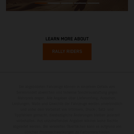
LEARN MORE ABOUT
RALLY RIDERS
Die abgebildeten Fahrzeuge können in einzelnen Details vom
Serienmodell abweichen und teilweise Sonderausstattung gegen
Mehrpreis zeigen. Alle Angaben über Lieferumfang, Aussehen,
Leistungen, Maße und Gewichte der Fahrzeuge werden unverbindlich
und unter dem Vorbehalt von Irrtümern, Druck-, Satz- und
Tippfehlern gemacht; diesbezügliche Änderungen bleiben jederzeit
vorbehalten. Aus unzutreffenden Angaben können keine Rechte
abgeleitet werden. Bei veredelten Oberflächen kann es aufgrund von
üblichen Prozessschwankungen zu Farbunterschieden