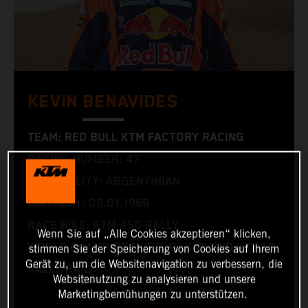
KEVIN BENAVIDES
TEAM: RED BULL KTM FACTORY RACING
RACING NUMBER: 47
NATIONALITY: ARGENTINIAN
BIRTHDAY: 09.01.1989
RACE BIKE: KTM 450 RALLY
Wenn Sie auf „Alle Cookies akzeptieren“ klicken,
WORLD CHAMPIONSHIPS: DAKAR AND WORLD
stimmen Sie der Speicherung von Cookies auf Ihrem
Gerät zu, um die Websitenavigation zu verbessern, die
RALLY-RAID
Websitenutzung zu analysieren und unsere
Marketingbemühungen zu unterstützen.