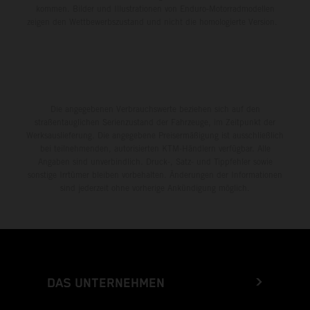
kommen. Bilder und Illustrationen von Enduro-Motorradmodellen
zeigen den Wettbewerbszustand und nicht die homologierte Version.
Die angegebenen Verbrauchswerte beziehen sich auf den
straßentauglichen Serienzustand der Fahrzeuge, im Zeitpunkt der
Werksauslieferung. Die angegebene Preisermäßigung ist ausschließlich
bei teilnehmenden, autorisierten KTM-Händlern verfügbar. Alle
Angaben sind unverbindlich. Druck-, Satz- und Tippfehler sowie
sonstige Irrtümer bleiben vorbehalten. Änderungen der Informationen
sind jederzeit ohne vorherige Ankündigung möglich.
DAS UNTERNEHMEN