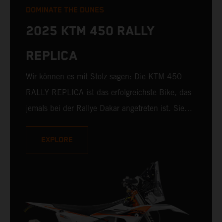
DOMINATE THE DUNES
2025 KTM 450 RALLY
REPLICA
Wir können es mit Stolz sagen: Die KTM 450
RALLY REPLICA ist das erfolgreichste Bike, das
jemals bei der Rallye Dakar angetreten ist. Sie
hat nicht nur in den Händen erfahrener Profis
das oberste Treppchen erklommen, sondern auch
EXPLORE
beeindruckende Siege mit Privatfahrern
hingelegt. Mit 10 von 19 Dakar-Siegen für KTM
und 235 Etappensiegen ist die KTM 450 RALLY
REPLICA 2025 das Serienmotorrad, das einem
Factory-Rennbike am nächsten kommt.