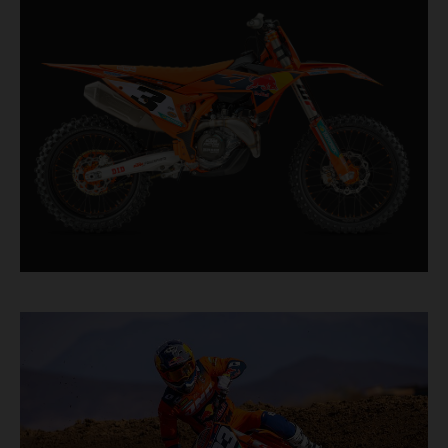
hinten zur Serienausstattung. Für Fahrer
entwickelt, die um jede Zehntelsekunde kämpfen
und verfügt das Bike über rennerprobte
Komponenten, die direkt aus dem Motocross-
Rennsport von oben kommen.