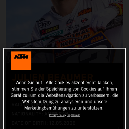
JULIEN BEAUMER
Wenn Sie auf „Alle Cookies akzeptieren“ klicken,
stimmen Sie der Speicherung von Cookies auf Ihrem
Gerät zu, um die Websitenavigation zu verbessern, die
TEAM: RED BULL KTM FACTORY RACING
Websitenutzung zu analysieren und unsere
RACING NUMBER: 13
Marketingbemühungen zu unterstützen.
NATIONALITY: AMERICAN
Privacy Policy
Impressum
DATE OF BIRTH: 12.05.2006