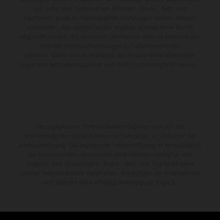
und unter dem Vorbehalt von Irrtümern, Druck-, Satz- und
Tippfehlern gemacht; diesbezügliche Änderungen bleiben jederzeit
vorbehalten. Aus unzutreffenden Angaben können keine Rechte
abgeleitet werden. Bei veredelten Oberflächen kann es aufgrund von
üblichen Prozessschwankungen zu Farbunterschieden
kommen. Bilder und Illustrationen von Enduro-Motorradmodellen
zeigen den Wettbewerbszustand und nicht die homologierte Version.
Die angegebenen Verbrauchswerte beziehen sich auf den
straßentauglichen Serienzustand der Fahrzeuge, im Zeitpunkt der
Werksauslieferung. Die angegebene Preisermäßigung ist ausschließlich
bei teilnehmenden, autorisierten KTM-Händlern verfügbar. Alle
Angaben sind unverbindlich. Druck-, Satz- und Tippfehler sowie
sonstige Irrtümer bleiben vorbehalten. Änderungen der Informationen
sind jederzeit ohne vorherige Ankündigung möglich.