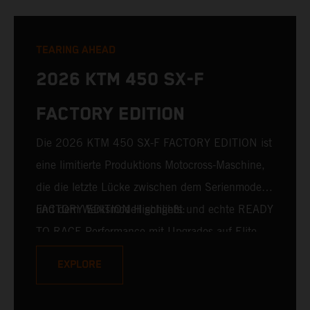
TEARING AHEAD
2026 KTM 450 SX-F
FACTORY EDITION
Die 2026 KTM 450 SX-F FACTORY EDITION ist
eine limitierte Produktions Motocross-Maschine,
die die letzte Lücke zwischen dem Serienmodell
und dem Werksmodell schließt und echte READY
FACTORY EDITION Highlights:
TO RACE Performance mit Upgrades auf Elite-
Niveau bietet. Für das Jahr 2026 gehören die
EXPLORE
branchenführende WP XACT PRO 7548 Gabel
vorne und das WP XACT PRO 8950 Federbein