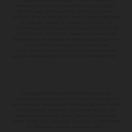
Die abgebildeten Fahrzeuge können in einzelnen Details vom
Serienmodell abweichen und teilweise Sonderausstattung gegen
Mehrpreis zeigen. Alle Angaben über Lieferumfang, Aussehen,
Leistungen, Maße und Gewichte der Fahrzeuge werden unverbindlich
und unter dem Vorbehalt von Irrtümern, Druck-, Satz- und
Tippfehlern gemacht; diesbezügliche Änderungen bleiben jederzeit
vorbehalten. Aus unzutreffenden Angaben können keine Rechte
abgeleitet werden. Bei veredelten Oberflächen kann es aufgrund von
üblichen Prozessschwankungen zu Farbunterschieden
kommen. Bilder und Illustrationen von Enduro-Motorradmodellen
zeigen den Wettbewerbszustand und nicht die homologierte Version.
Die angegebenen Verbrauchswerte beziehen sich auf den
straßentauglichen Serienzustand der Fahrzeuge, im Zeitpunkt der
Werksauslieferung. Die angegebene Preisermäßigung ist ausschließlich
bei teilnehmenden, autorisierten KTM-Händlern verfügbar. Alle
Angaben sind unverbindlich. Druck-, Satz- und Tippfehler sowie
sonstige Irrtümer bleiben vorbehalten. Änderungen der Informationen
sind jederzeit ohne vorherige Ankündigung möglich.