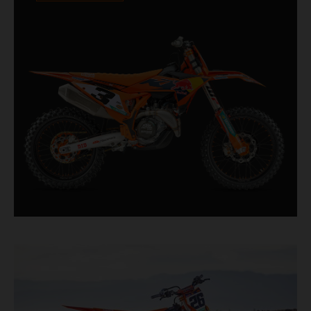
vorne und das WP XACT PRO 8950 Federbein
hinten zur Serienausstattung. Für Fahrer
entwickelt, die um jede Zehntelsekunde kämpfen
und verfügt das Bike über rennerprobte
Komponenten, die direkt aus dem Motocross-
Rennsport von oben kommen.