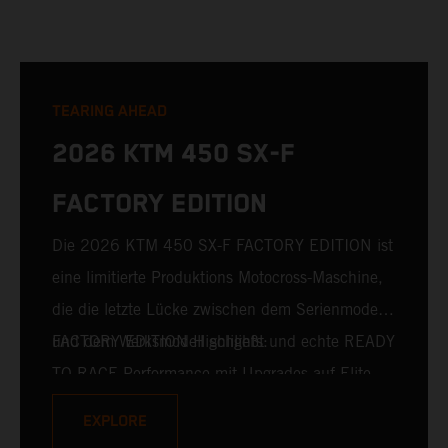
TEARING AHEAD
2026 KTM 450 SX-F
FACTORY EDITION
Die 2026 KTM 450 SX-F FACTORY EDITION ist
eine limitierte Produktions Motocross-Maschine,
die die letzte Lücke zwischen dem Serienmodell
und dem Werksmodell schließt und echte READY
FACTORY EDITION Highlights:
TO RACE Performance mit Upgrades auf Elite-
Niveau bietet. Für das Jahr 2026 gehören die
EXPLORE
branchenführende WP XACT PRO 7548 Gabel