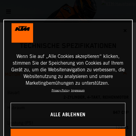
✕
TECHNISCHE SPEZIFIKATIONEN
Wenn Sie auf „Alle Cookies akzeptieren“ klicken,
2024 KTM 990 DUKE
stimmen Sie der Speicherung von Cookies auf Ihrem
Gerät zu, um die Websitenavigation zu verbessern, die
MOTOR
Websitenutzung zu analysieren und unsere
Marketingbemühungen zu unterstützen.
Privacy Policy
Impressum
Bauart
2-ZYLINDER, 4-TAKT, REIHENMOTOR
Hubraum
947 CM³
ALLE ABLEHNEN
Leistung (PS)
123 PS