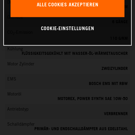
Drehmoment
ALLE COOKIES AKZEPTIEREN
103 NM
Getriebe
6 GÄNGE
COOKIE-EINSTELLUNGEN
CO
-Emission
2
110 G/KM
Kühlung
FLÜSSIGKEITSGEKÜHLT MIT WASSER-ÖL-WÄRMETAUSCHER
Motor Zylinder
ZWEIZYLINDER
EMS
BOSCH EMS MIT RBW
Motoröl
MOTOREX, POWER SYNTH SAE 10W-50
Antriebstyp
VERBRENNER
Schalldämpfer
PRIMÄR- UND ENDSCHALLDÄMPFER AUS EDELSTAHL