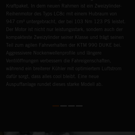
Kraftpaket. In dem neuen Rahmen ist ein Zweizylinder-
F
Reihenmotor des Typs LC8c mit einem Hubraum von
b
947 cm³ untergebracht, der bei 103 Nm 123 PS leistet.
G
Der Motor ist nicht nur leistungsstark, sondern auch der
i
kompakteste Zweizylinder seiner Klasse und trägt seinen
R
Teil zum agilen Fahrverhalten der KTM 990 DUKE bei.
w
Aggressivere Nockenwellenprofile und längere
u
Ventilöffnungen verbessern die Fahreigenschaften,
F
während ein breiterer Kühler mit optimiertem Luftstrom
9
dafür sorgt, dass alles cool bleibt. Eine neue
A
Auspuffanlage rundet dieses starke Modell ab.
s