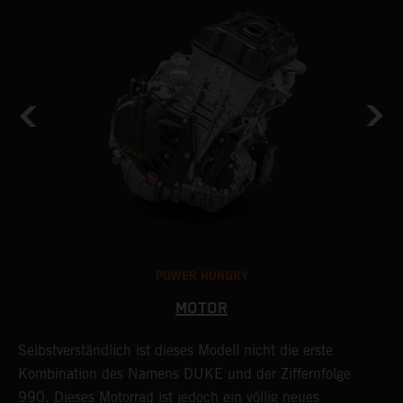
POWER HUNGRY
MOTOR
M
Selbstverständlich ist dieses Modell nicht die erste
D
h
Kombination des Namens DUKE und der Ziffernfolge
F
990. Dieses Motorrad ist jedoch ein völlig neues
g