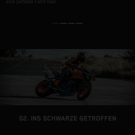
eine perfekte Fahrt hast.
a
T
N
K
E
02. INS SCHWARZE GETROFFEN