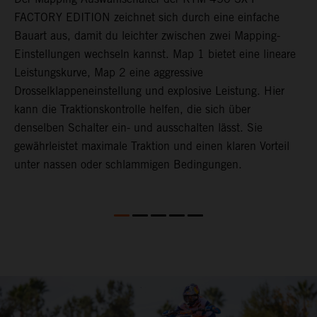
FACTORY EDITION zeichnet sich durch eine einfache
L
Bauart aus, damit du leichter zwischen zwei Mapping-
a
t
Einstellungen wechseln kannst. Map 1 bietet eine lineare
o
Leistungskurve, Map 2 eine aggressive
d
en
Drosselklappeneinstellung und explosive Leistung. Hier
T
kann die Traktionskontrolle helfen, die sich über
b
denselben Schalter ein- und ausschalten lässt. Sie
v
gewährleistet maximale Traktion und einen klaren Vorteil
b
unter nassen oder schlammigen Bedingungen.
D
5
k
u
S
S
f
d
d