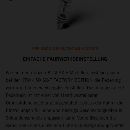
PER KLICK ZUR MAXIMALEN ACTION
EINFACHE FAHRWERKSEINSTELLUNG
Wie bei den übrigen KTM-SX-F-Modellen lässt sich auch
B
bei der KTM 450 SX-F FACTORY EDITION die Federung
A
vorn und hinten werkzeuglos einstellen. Das neu gestaltete
k
Federbein ist mit einer von Hand verstellbaren
d
Druckstufeneinstellung ausgestattet, sodass der Fahrer die
L
et
Einstellungen für hohe und niedrige Geschwindigkeiten in
e
Sekundenschnelle anpassen kann. Vorne lässt sich die
T
Gabel dank eines einzelnen Luftdruck-Vorspannungsventils
e