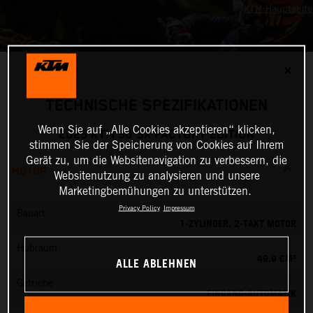
✕
TECHNISCHE SPEZIFIKATIONEN
Wenn Sie auf „Alle Cookies akzeptieren“ klicken,
2025 KTM 50 SX FACTORY EDITION
stimmen Sie der Speicherung von Cookies auf Ihrem
Gerät zu, um die Websitenavigation zu verbessern, die
MOTOR
Websitenutzung zu analysieren und unsere
Marketingbemühungen zu unterstützen.
Privacy Policy
Impressum
Bauart
1-ZYLINDER, 2-TAKT MOTOR
Hubraum
49.9 CM³
ALLE ABLEHNEN
Getriebe
EINGANG-AUTOMATIK