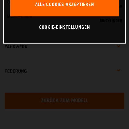
Gemischaufbereitung
ALLE COOKIES AKZEPTIEREN
DELL'ORTO PHBG 19 BS
Motor Zylinder
EINZYLINDER
COOKIE-EINSTELLUNGEN
FAHRWERK
FEDERUNG
ZURÜCK ZUM MODELL