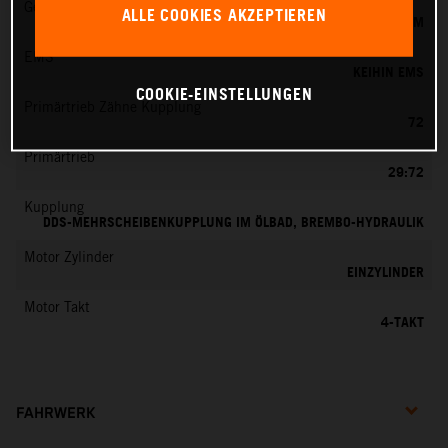
Gemischaufbereitung
ALLE COOKIES AKZEPTIEREN
KEIHIN EFI, DROSSELKÖRPER 42 MM
EMS
KEIHIN EMS
COOKIE-EINSTELLUNGEN
Primärtrieb Zähne Kupplung
72
Primärtrieb
29:72
Kupplung
DDS-MEHRSCHEIBENKUPPLUNG IM ÖLBAD, BREMBO-HYDRAULIK
Motor Zylinder
EINZYLINDER
Motor Takt
4-TAKT
FAHRWERK