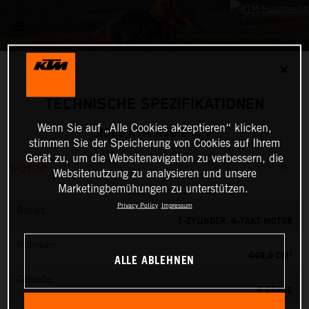
✕
TECHNISCHE SPEZIFIKATIONEN
Wenn Sie auf „Alle Cookies akzeptieren“ klicken,
2025 KTM 450 EXC-F
stimmen Sie der Speicherung von Cookies auf Ihrem
Gerät zu, um die Websitenavigation zu verbessern, die
MOTOR
Websitenutzung zu analysieren und unsere
Marketingbemühungen zu unterstützen.
Privacy Policy
Impressum
Bauart
1-ZYLINDER, 4-TAKT MOTOR
Hubraum
449.9 CM³
ALLE ABLEHNEN
Getriebe
6 GÄNGE