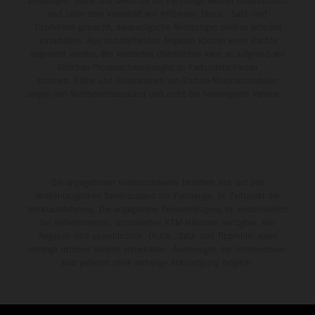
Leistungen, Maße und Gewichte der Fahrzeuge werden unverbindlich
und unter dem Vorbehalt von Irrtümern, Druck-, Satz- und
Tippfehlern gemacht; diesbezügliche Änderungen bleiben jederzeit
vorbehalten. Aus unzutreffenden Angaben können keine Rechte
abgeleitet werden. Bei veredelten Oberflächen kann es aufgrund von
üblichen Prozessschwankungen zu Farbunterschieden
kommen. Bilder und Illustrationen von Enduro-Motorradmodellen
zeigen den Wettbewerbszustand und nicht die homologierte Version.
Die angegebenen Verbrauchswerte beziehen sich auf den
straßentauglichen Serienzustand der Fahrzeuge, im Zeitpunkt der
Werksauslieferung. Die angegebene Preisermäßigung ist ausschließlich
bei teilnehmenden, autorisierten KTM-Händlern verfügbar. Alle
Angaben sind unverbindlich. Druck-, Satz- und Tippfehler sowie
sonstige Irrtümer bleiben vorbehalten. Änderungen der Informationen
sind jederzeit ohne vorherige Ankündigung möglich.