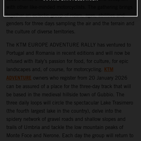
with other like-minded motorcyclists. The gathering brings
together an eclectic group of riders, ages, abilities and
genders for three days sampling the air and the terrain and
the culture of diverse territories.
The KTM EUROPE ADVENTURE RALLY has ventured to
Portugal and Romania in recent editions and will now be
infused with Italy’s passion for food, for culture, for epic
KTM
landscapes and, of course, for motorcycling.
ADVENTURE
owners who register from 20 January 2026
can be assured of a place for the three-day track that will
be based in the medieval hillside town of Gubbio. The
three daily loops will circle the spectacular Lake Trasimero
(the fourth largest lake in the country), delve into the
spidery network of gravel roads and shallow slopes and
trails of Umbria and tackle the low mountain peaks of
Monte Foce and Nerone. Each day the group will return to