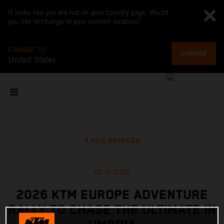
It looks like you are not on your country page. Would
you like to change to your current location?
CHANGE TO
CHANGE
United States
ALLE ANZEIGEN
02.12.2025
2026 KTM EUROPE ADVENTURE
RALLY TO CHASE THE ULTIMATE IN