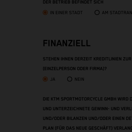
DER BETRIEB BEFINDET SICH
Cameroon
IN EINER STADT
AM STADTRA
Canada
Cape Verde
FINANZIELL
Caribbean Netherlands
STEHEN IHNEN DERZEIT KREDITLINIEN ZU
Cayman Islands
(EINZELPERSON ODER FIRMA)?
Central African Republic
JA
NEIN
Chad
DIE KTM SPORTMOTORCYCLE GMBH WIRD D
Chile
UND UNTERZEICHNETE GEWINN- UND VE
UND/ODER BILANZEN UND/ODER EINEN DE
China
PLAN (FÜR DAS NEUE GESCHÄFT) VERLANGE