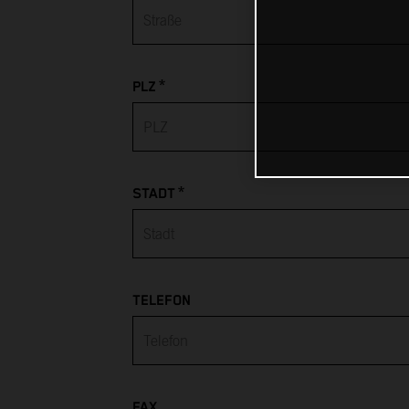
Albania
Algeria
*
PLZ
American Samoa
Andorra
*
Angola
STADT
Anguilla
Antarctica
TELEFON
Antigua & Barbuda
Argentina
FAX