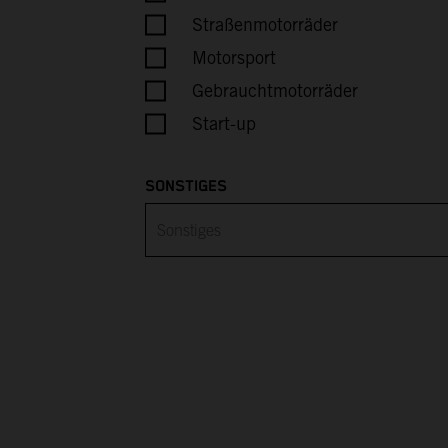
Belarus
Straßenmotorräder
Motorsport
Belgium
Gebrauchtmotorräder
Belize
Start-up
Benin
SONSTIGES
Bermuda
Bhutan
Bolivia
Bosnia & Herzegovina
Botswana