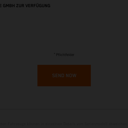
E GMBH ZUR VERFÜGUNG
*
Pflichtfelder
SEND NOW
eten Fahrzeuge können in einzelnen Details vom Serienmodell abweichen 