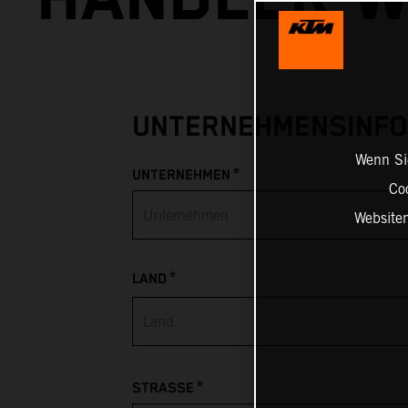
UNTERNEHMENSINFO
Wenn Sie
*
UNTERNEHMEN
Co
Website
*
LAND
Afghanistan
*
STRASSE