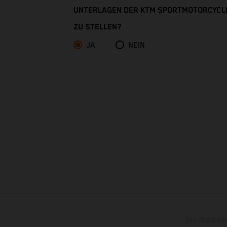
Christmas Island
UNTERLAGEN DER KTM SPORTMOTORCYCL
ZU STELLEN?
Cocos (Keeling) Islands
JA
NEIN
Colombia
Comoros
Congo - Brazzaville
Congo - Kinshasa
Cook Islands
Costa Rica
Croatia
Die abgebild