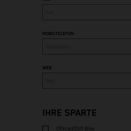
Armenia
Aruba
Australia
MOBILTELEFON
Austria
Azerbaijan
WEB
Bahamas
Bahrain
Bangladesh
IHRE SPARTE
Barbados
Offroad/Dirt Bike