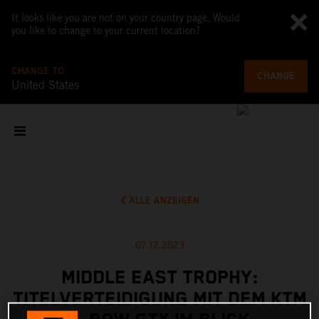
It looks like you are not on your country page. Would
you like to change to your current location?
CHANGE TO
CHANGE
United States
ALLE ANZEIGEN
07.12.2023
MIDDLE EAST TROPHY:
TITELVERTEIDIGUNG MIT DEM KTM