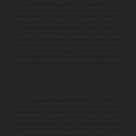
Die abgebildeten Fahrzeuge können in einzelnen Details vom
Serienmodell abweichen und teilweise Sonderausstattung gegen
Mehrpreis zeigen. Alle Angaben über Lieferumfang, Aussehen,
Leistungen, Maße und Gewichte der Fahrzeuge werden unverbindlich
und unter dem Vorbehalt von Irrtümern, Druck-, Satz- und
Tippfehlern gemacht; diesbezügliche Änderungen bleiben jederzeit
vorbehalten. Aus unzutreffenden Angaben können keine Rechte
abgeleitet werden. Bei veredelten Oberflächen kann es aufgrund von
üblichen Prozessschwankungen zu Farbunterschieden
kommen. Bilder und Illustrationen von Enduro-Motorradmodellen
zeigen den Wettbewerbszustand und nicht die homologierte Version.
Die angegebenen Verbrauchswerte beziehen sich auf den
straßentauglichen Serienzustand der Fahrzeuge, im Zeitpunkt der
Werksauslieferung. Die angegebene Preisermäßigung ist ausschließlich
bei teilnehmenden, autorisierten KTM-Händlern verfügbar. Alle
Angaben sind unverbindlich. Druck-, Satz- und Tippfehler sowie
sonstige Irrtümer bleiben vorbehalten. Änderungen der Informationen
sind jederzeit ohne vorherige Ankündigung möglich.