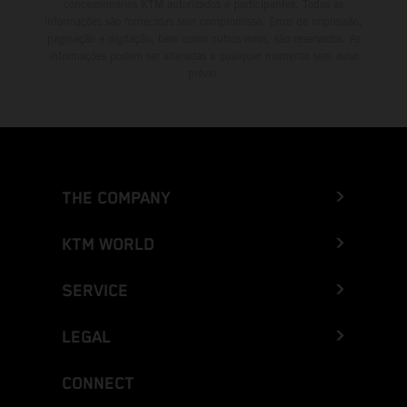
concessionários KTM autorizados e participantes. Todas as
informações são fornecidas sem compromisso. Erros de impressão,
paginação e digitação, bem como outros erros, são reservados. As
informações podem ser alteradas a qualquer momento sem aviso
prévio.
THE COMPANY
KTM WORLD
SERVICE
LEGAL
CONNECT