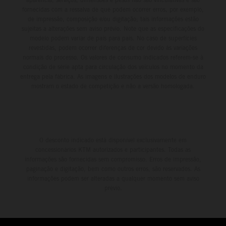
fornecidas com a ressalva de que podem ocorrer erros, por exemplo,
de impressão, composição e/ou digitação; tais informações estão
sujeitas a alterações sem aviso prévio. Note que as especificações do
modelo podem variar de país para país. No caso de superfícies
revestidas, podem ocorrer diferenças de cor devido às variações
normais do processo. Os valores de consumo indicados referem-se à
condição de série apta para circulação dos veículos no momento da
entrega pela fábrica. As imagens e ilustrações dos modelos de enduro
mostram o estado de competição e não a versão homologada.
O desconto indicado está disponível exclusivamente em
concessionários KTM autorizados e participantes. Todas as
informações são fornecidas sem compromisso. Erros de impressão,
paginação e digitação, bem como outros erros, são reservados. As
informações podem ser alteradas a qualquer momento sem aviso
prévio.