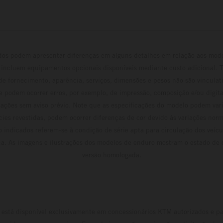
ados podem apresentar diferenças em alguns detalhes em relação aos mod
 incluem equipamentos opcionais disponíveis mediante custo adicional. 
 de fornecimento, aparência, serviços, dimensões e pesos não são vinculati
e podem ocorrer erros, por exemplo, de impressão, composição e/ou digita
erações sem aviso prévio. Note que as especificações do modelo podem vari
cies revestidas, podem ocorrer diferenças de cor devido às variações norm
 indicados referem-se à condição de série apta para circulação dos veí
ca. As imagens e ilustrações dos modelos de enduro mostram o estado de
versão homologada.
está disponível exclusivamente em concessionários KTM autorizados e pa