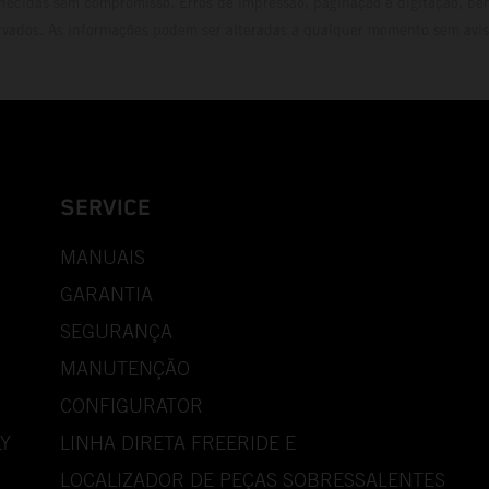
necidas sem compromisso. Erros de impressão, paginação e digitação, be
rvados. As informações podem ser alteradas a qualquer momento sem avis
SERVICE
MANUAIS
GARANTIA
SEGURANÇA
MANUTENÇÃO
CONFIGURATOR
Y
LINHA DIRETA FREERIDE E
LOCALIZADOR DE PEÇAS SOBRESSALENTES