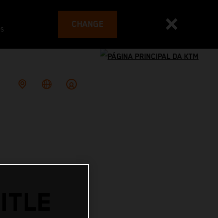
CHANGE
es
ITLE