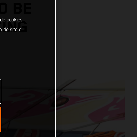
O BE
 de cookies
CING
o do site e