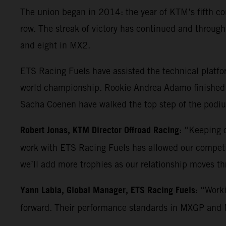
The union began in 2014: the year of KTM’s fifth co
row. The streak of victory has continued and throu
and eight in MX2.
ETS Racing Fuels have assisted the technical platf
world championship. Rookie Andrea Adamo finished 
Sacha Coenen have walked the top step of the podium
Robert Jonas, KTM Director Offroad Racing
: “Keeping o
work with ETS Racing Fuels has allowed our competiti
we’ll add more trophies as our relationship moves t
Yann Labia, Global Manager, ETS Racing Fuels
: “Work
forward. Their performance standards in MXGP and MX