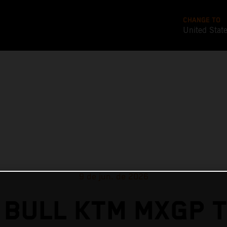
CHANGE TO
United Stat
9 de jun. de 2026
 BULL KTM MXGP T