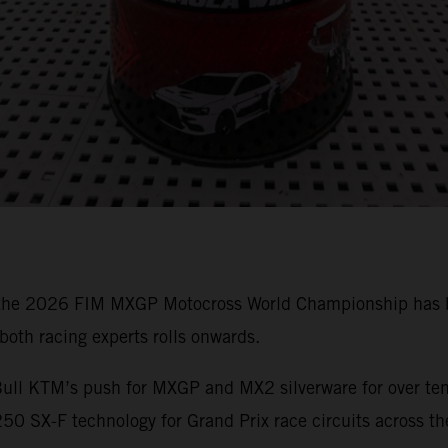
 the 2026 FIM MXGP Motocross World Championship has bee
oth racing experts rolls onwards.
ull KTM’s push for MXGP and MX2 silverware for over ten 
0 SX-F technology for Grand Prix race circuits across th