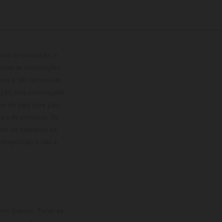
elos de produção, e
Todas as informações
vas e são fornecidas
ção; tais informações
ar de país para país.
ais do processo. Os
culos no momento da
 competição e não a
rticipantes. Todas as