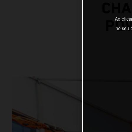
CHA
Ao clica
POW
no seu d