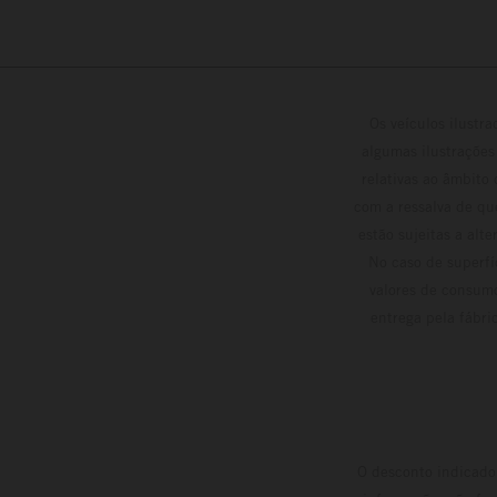
Os veículos ilustr
algumas ilustrações
relativas ao âmbito
com a ressalva de qu
estão sujeitas a alt
No caso de superfí
valores de consumo
entrega pela fábri
O desconto indicado 