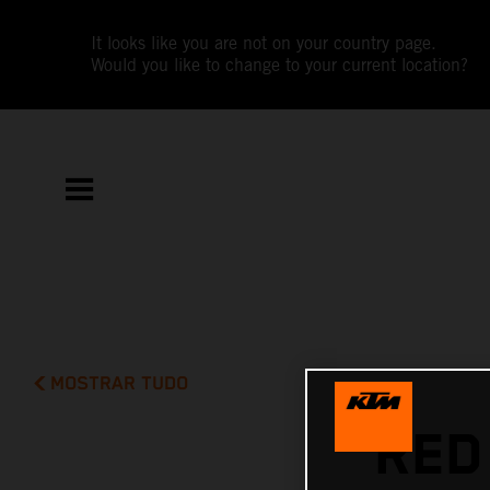
It looks like you are not on your country page.
Would you like to change to your current location?
MOSTRAR TUDO
RED