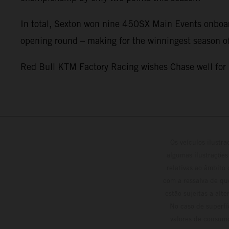
In total, Sexton won nine 450SX Main Events onboa
opening round – making for the winningest season of
Red Bull KTM Factory Racing wishes Chase well fo
Os veículos ilustr
algumas ilustrações
relativas ao âmbito
com a ressalva de qu
estão sujeitas a alt
No caso de superfí
valores de consumo