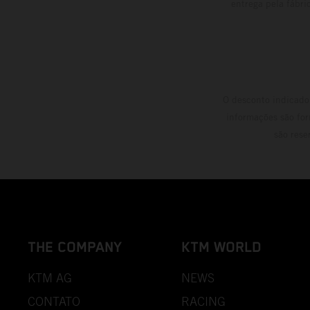
entrega pela fábri
O desconto indicado 
informações são for
são rese
THE COMPANY
KTM WORLD
KTM AG
NEWS
CONTATO
RACING