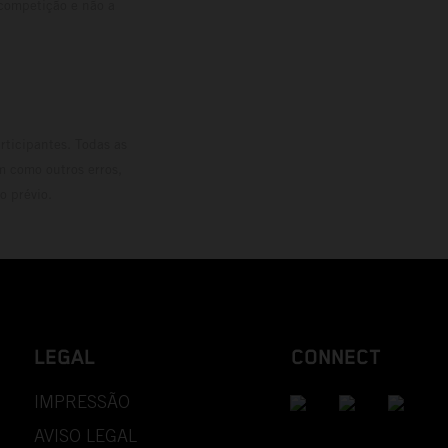
 competição e não a
rticipantes. Todas as
m como outros erros,
o prévio.
LEGAL
CONNECT
IMPRESSÃO
AVISO LEGAL