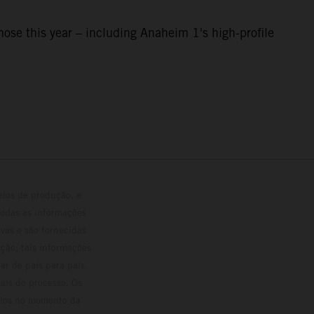
e this year – including Anaheim 1's high-profile
elos de produção, e
Todas as informações
vas e são fornecidas
ção; tais informações
ar de país para país.
ais do processo. Os
culos no momento da