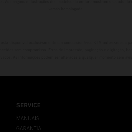
ca. As imagens e ilustrações dos modelos de enduro mostram o estado de
versão homologada.
está disponível exclusivamente em concessionários KTM autorizados e pa
necidas sem compromisso. Erros de impressão, paginação e digitação, be
rvados. As informações podem ser alteradas a qualquer momento sem avis
SERVICE
MANUAIS
GARANTIA