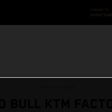
CHANGE TO
United Stat
15 de out. de 2025
D BULL KTM FACT