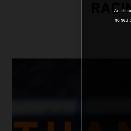
RACI
Ao clica
no seu d