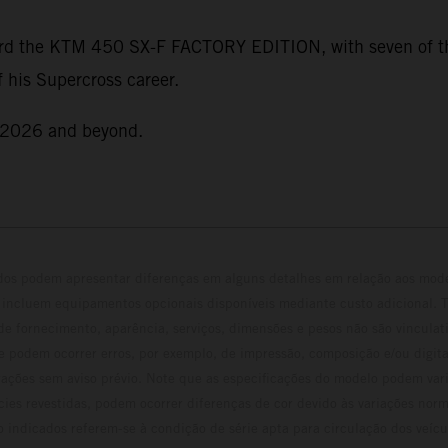
rd the KTM 450 SX-F FACTORY EDITION, with seven of thos
 his Supercross career.
r 2026 and beyond.
ados podem apresentar diferenças em alguns detalhes em relação aos mod
 incluem equipamentos opcionais disponíveis mediante custo adicional. 
 de fornecimento, aparência, serviços, dimensões e pesos não são vinculati
e podem ocorrer erros, por exemplo, de impressão, composição e/ou digita
erações sem aviso prévio. Note que as especificações do modelo podem vari
cies revestidas, podem ocorrer diferenças de cor devido às variações norm
 indicados referem-se à condição de série apta para circulação dos veí