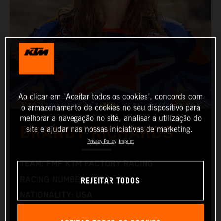
Ao clicar em "Aceitar todos os cookies", concorda com
o armazenamento de cookies no seu dispositivo para
melhorar a navegação no site, analisar a utilização do
BRANDY RICHARDS
site e ajudar nas nossas iniciativas de marketing.
Privacy Policy
Imprint
TEAM: FMF KTM FACTORY RACING
REJEITAR TODOS
RACING NUMBER: 198
NATIONALITY: USA
BIRTHDAY: 15.06.1996