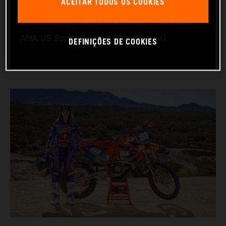
ACEITAR TODOS OS COOKIES
RACING BIKE: KTM 350 XC-F
WORLD CHAMPIONSHIPS: GNCC (WXC) and
AMA US Sprint Enduro (Pro Women)
DEFINIÇÕES DE COOKIES