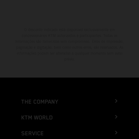
O desconto indicado está disponível exclusivamente em
concessionários KTM autorizados e participantes. Todas as
informações são fornecidas sem compromisso. Erros de impressão,
paginação e digitação, bem como outros erros, são reservados. As
informações podem ser alteradas a qualquer momento sem aviso
prévio.
THE COMPANY
KTM WORLD
SERVICE