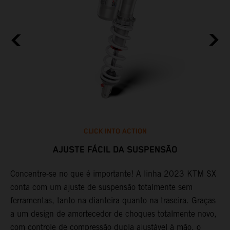
CLICK INTO ACTION
AJUSTE FÁCIL DA SUSPENSÃO
Concentre-se no que é importante! A linha 2023 KTM SX
D
conta com um ajuste de suspensão totalmente sem
f
a
ferramentas, tanto na dianteira quanto na traseira. Graças
c
a um design de amortecedor de choques totalmente novo,
p
o
com controle de compressão dupla ajustável à mão, o
d
e