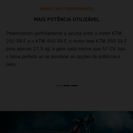
UNMATCHED PERFORMANCE
MAIS POTÊNCIA UTILIZÁVEL
Preenchendo perfeitamente a lacuna entre o motor KTM
C
250 SX-F e o KTM 450 SX-F, o motor leve KTM 350 SX-F
c
M
pesa apenas 27,5 kg, e gera nada menos que 57 CV. Isso
c
a
o torna perfeito ao se ponderar as opções de potência e
p
peso.
e
m
d
e
q
a
o
f
q
u