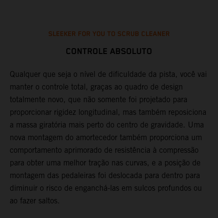
SLEEKER FOR YOU TO SCRUB CLEANER
CONTROLE ABSOLUTO
ra
Qualquer que seja o nível de dificuldade da pista, você vai
A
da
manter o controle total, graças ao quadro de design
p
totalmente novo, que não somente foi projetado para
m
ão
proporcionar rigidez longitudinal, mas também reposiciona
p
a massa giratória mais perto do centro de gravidade. Uma
a
nova montagem do amortecedor também proporciona um
e
comportamento aprimorado de resistência à compressão
l
para obter uma melhor tração nas curvas, e a posição de
à
montagem das pedaleiras foi deslocada para dentro para
m
diminuir o risco de enganchá-las em sulcos profundos ou
s
ao fazer saltos.
a