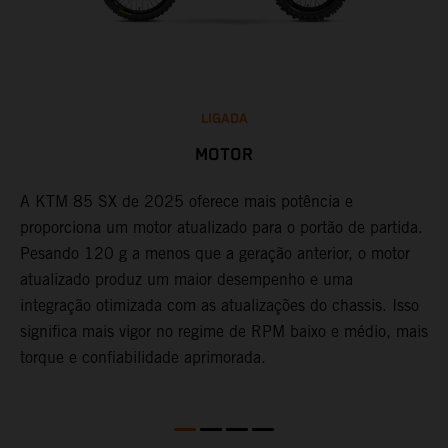
LIGADA
MOTOR
5,
A KTM 85 SX de 2025 oferece mais potência e
A
proporciona um motor atualizado para o portão de partida.
1
s
Pesando 120 g a menos que a geração anterior, o motor
m
atualizado produz um maior desempenho e uma
a
integração otimizada com as atualizações do chassis. Isso
c
significa mais vigor no regime de RPM baixo e médio, mais
i
torque e confiabilidade aprimorada.