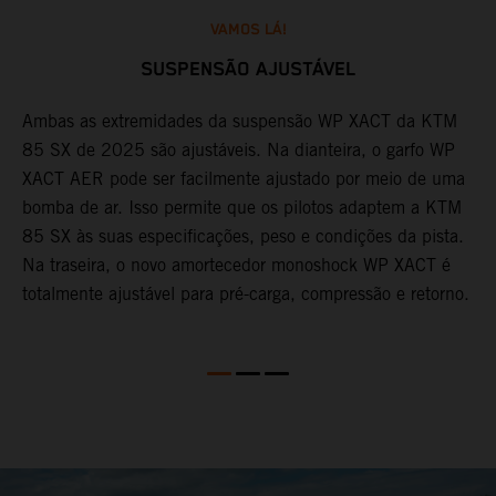
VAMOS LÁ!
SUSPENSÃO AJUSTÁVEL
Ambas as extremidades da suspensão WP XACT da KTM
A
85 SX de 2025 são ajustáveis. Na dianteira, o garfo WP
d
XACT AER pode ser facilmente ajustado por meio de uma
p
bomba de ar. Isso permite que os pilotos adaptem a KTM
i
85 SX às suas especificações, peso e condições da pista.
i
Na traseira, o novo amortecedor monoshock WP XACT é
t
totalmente ajustável para pré-carga, compressão e retorno.