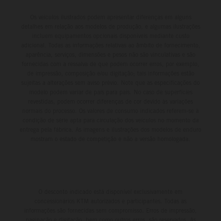
Os veículos ilustrados podem apresentar diferenças em alguns
detalhes em relação aos modelos de produção, e algumas ilustrações
incluem equipamentos opcionais disponíveis mediante custo
adicional. Todas as informações relativas ao âmbito de fornecimento,
aparência, serviços, dimensões e pesos não são vinculativas e são
fornecidas com a ressalva de que podem ocorrer erros, por exemplo,
de impressão, composição e/ou digitação; tais informações estão
sujeitas a alterações sem aviso prévio. Note que as especificações do
modelo podem variar de país para país. No caso de superfícies
revestidas, podem ocorrer diferenças de cor devido às variações
normais do processo. Os valores de consumo indicados referem-se à
condição de série apta para circulação dos veículos no momento da
entrega pela fábrica. As imagens e ilustrações dos modelos de enduro
mostram o estado de competição e não a versão homologada.
O desconto indicado está disponível exclusivamente em
concessionários KTM autorizados e participantes. Todas as
informações são fornecidas sem compromisso. Erros de impressão,
paginação e digitação, bem como outros erros, são reservados. As