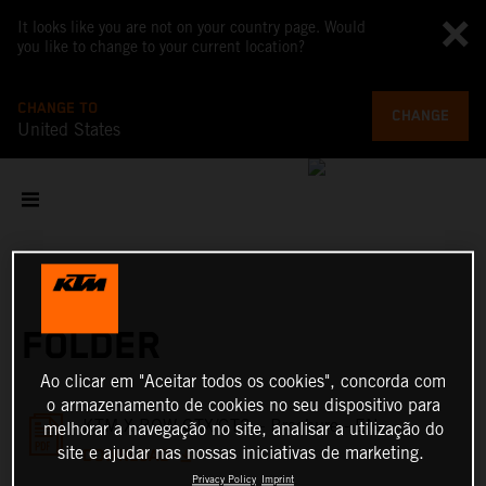
It looks like you are not on your country page. Would
you like to change to your current location?
CHANGE TO
CHANGE
United States
FOLDER
Ao clicar em "Aceitar todos os cookies", concorda com
o armazenamento de cookies no seu dispositivo para
KTM X-BOW GTX/GT2 – Brochure - EN
melhorar a navegação no site, analisar a utilização do
site e ajudar nas nossas iniciativas de marketing.
DOWNLOAD
Privacy Policy
Imprint