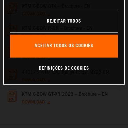
KTM X-BOW GT4 – Brochure - EN
DOWNLOAD
REJEITAR TODOS
KTM X-BOW R-RR – Brochure - EN
DOWNLOAD
ACEITAR TODOS OS COOKIES
KTM X-BOW GT – Brochure - EN
DOWNLOAD
DEFINIÇÕES DE COOKIES
440175_KTM EXC Range Folder MY23 EN
DOWNLOAD
KTM X-BOW GT-XR 2023 – Brochure – EN
DOWNLOAD