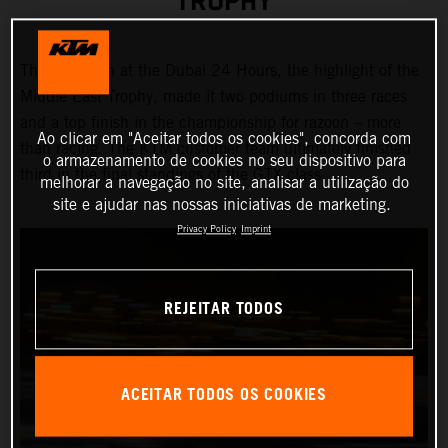
TROPHY
Third position at the Dubai 24 Hours, the highlight of the
Middle East Trophy, made it two podiums in three races
and a top finish in the championship for razoon – more
Ao clicar em "Aceitar todos os cookies", concorda com
than racing. The KTM customer team ultimately finished
o armazenamento de cookies no seu dispositivo para
third in the final standings of the GTX class.
melhorar a navegação no site, analisar a utilização do
site e ajudar nas nossas iniciativas de marketing.
Privacy Policy
Imprint
REJEITAR TODOS
ACEITAR TODOS OS COOKIES