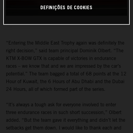
DEFINIÇÕES DE COOKIES
“Entering the Middle East Trophy again was definitely the
right decision,” said team principal Dominik Olbert. “The
KTM X-BOW GTX is capable of victories in endurance
races – we know that and we are impressed by the car’s
potential.” The team bagged a total of 68 points at the 12
Hour of Kuwait, the 6 Hours of Abu Dhabi and the Dubai
24 Hours, all of which formed part of the series.
“It’s always a tough ask for everyone involved to enter
three endurance races in such short succession,” Olbert
added. “But the team gave it everything and didn’t let the
setbacks get them down. I would like to thank each and