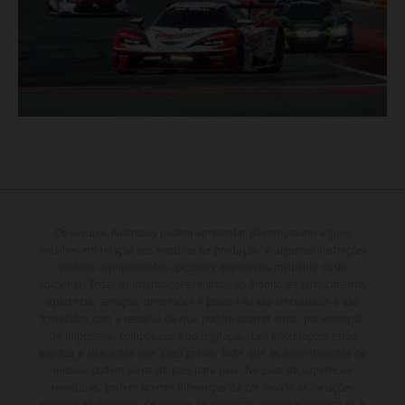
Os veículos ilustrados podem apresentar diferenças em alguns
detalhes em relação aos modelos de produção, e algumas ilustrações
incluem equipamentos opcionais disponíveis mediante custo
adicional. Todas as informações relativas ao âmbito de fornecimento,
aparência, serviços, dimensões e pesos não são vinculativas e são
fornecidas com a ressalva de que podem ocorrer erros, por exemplo,
de impressão, composição e/ou digitação; tais informações estão
sujeitas a alterações sem aviso prévio. Note que as especificações do
modelo podem variar de país para país. No caso de superfícies
revestidas, podem ocorrer diferenças de cor devido às variações
normais do processo. Os valores de consumo indicados referem-se à