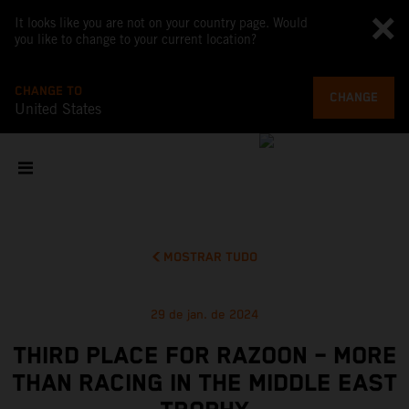
It looks like you are not on your country page. Would
you like to change to your current location?
CHANGE TO
CHANGE
United States
MOSTRAR TUDO
29 de jan. de 2024
THIRD PLACE FOR RAZOON – MORE
THAN RACING IN THE MIDDLE EAST