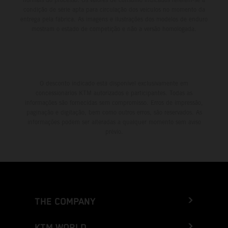
condição de série apta para circulação dos veículos no momento da
entrega pela fábrica. As imagens e ilustrações dos modelos de enduro
mostram o estado de competição e não a versão homologada.
O desconto indicado está disponível exclusivamente em
concessionários KTM autorizados e participantes. Todas as
informações são fornecidas sem compromisso. Erros de impressão,
paginação e digitação, bem como outros erros, são reservados. As
informações podem ser alteradas a qualquer momento sem aviso
prévio.
THE COMPANY
KTM WORLD