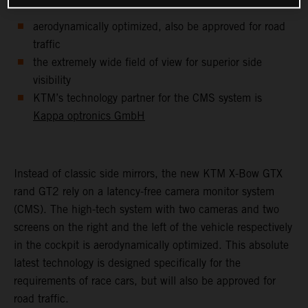
aerodynamically optimized, also be approved for road
traffic
the extremely wide field of view for superior side
visibility
KTM’s technology partner for the CMS system is
Kappa optronics GmbH
Instead of classic side mirrors, the new KTM X-Bow GTX
rand GT2 rely on a latency-free camera monitor system
(CMS). The high-tech system with two cameras and two
screens on the right and the left of the vehicle respectively
in the cockpit is aerodynamically optimized. This absolute
latest technology is designed specifically for the
requirements of race cars, but will also be approved for
road traffic.