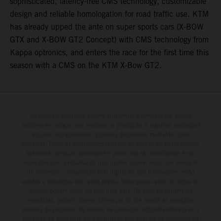
sophisticated, latency-free CMS technology, customizable
design and reliable homologation for road traffic use. KTM
has already upped the ante on super sports cars (X-BOW
GTX and X-BOW GT2 Concept) with CMS technology from
Kappa optronics, and enters the race for the first time this
season with a CMS on the KTM X-Bow GT2.
Os veículos ilustrados podem apresentar diferenças em alguns
detalhes em relação aos modelos de produção, e algumas ilustrações
incluem equipamentos opcionais disponíveis mediante custo
adicional. Todas as informações relativas ao âmbito de fornecimento,
aparência, serviços, dimensões e pesos não são vinculativas e são
fornecidas com a ressalva de que podem ocorrer erros, por exemplo,
de impressão, composição e/ou digitação; tais informações estão
sujeitas a alterações sem aviso prévio. Note que as especificações do
modelo podem variar de país para país. No caso de superfícies
revestidas, podem ocorrer diferenças de cor devido às variações
normais do processo. Os valores de consumo indicados referem-se à
condição de série apta para circulação dos veículos no momento da