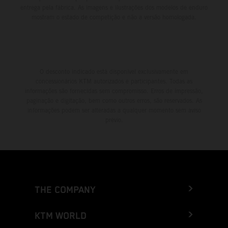
entrega pela fábrica. As imagens e ilustrações dos modelos de enduro
mostram o estado de competição e não a versão homologada.
O desconto indicado está disponível exclusivamente em
concessionários KTM autorizados e participantes. Todas as
informações são fornecidas sem compromisso. Erros de impressão,
paginação e digitação, bem como outros erros, são reservados. As
informações podem ser alteradas a qualquer momento sem aviso
prévio.
THE COMPANY
KTM WORLD