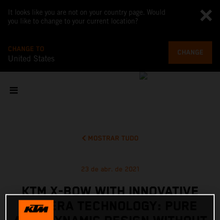
It looks like you are not on your country page. Would
you like to change to your current location?
CHANGE TO
CHANGE
United States
MOSTRAR TUDO
23 de abr. de 2021
KTM X-BOW WITH INNOVATIVE
CAMERA TECHNOLOGY: PURE