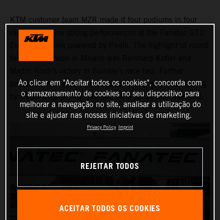
KTM customer team MZR made it four podiums in four
races with some strong performances at the Fanatec GT2
European Series powered by Pirelli. The highlight of round
two of the season in Misano was Reinhard Kofler and
Martin Koch’s victory in Sunday’s race two. Further
Ao clicar em "Aceitar todos os cookies", concorda com
podiums from razoon – more than racing and True Racing
o armazenamento de cookies no seu dispositivo para
by Reiter Engineering rounded off a successful weekend.
melhorar a navegação no site, analisar a utilização do
site e ajudar nas nossas iniciativas de marketing.
Privacy Policy
Imprint
REJEITAR TODOS
ACEITAR TODOS OS COOKIES