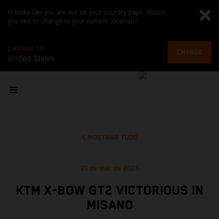
It looks like you are not on your country page. Would
you like to change to your current location?
CHANGE TO
CHANGE
United States
MOSTRAR TUDO
21 de mai. de 2024
KTM X-BOW GT2 VICTORIOUS IN
MISANO