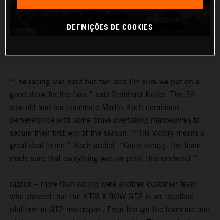
DEFINIÇÕES DE COOKIES
“The racing was hard but fair, and I’m sure we put on a
good show for the fans,” said Reinhard Kofler. The 39-
year-old and his teammate Martin Koch combined
perseverance with some brave overtaking manoeuvres to
secure their first win of the season. “This victory means a
great deal to me,” Koch added. “Quite simply, the team
made sure that everything was on point this weekend.”
razoon – more than racing were another customer team
who showed that the KTM X-BOW GT2 is an excellent
platform in GT2 motorsport. Even though the team are one