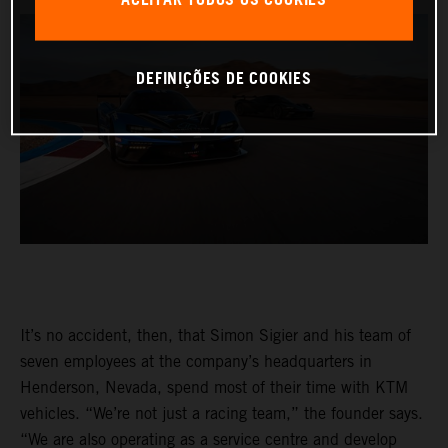
ACEITAR TODOS OS COOKIES
DEFINIÇÕES DE COOKIES
It’s no accident, then, that Simon Sigier and his team of
seven employees at the company’s headquarters in
Henderson, Nevada, spend most of their time with KTM
vehicles. “We’re not just a racing team,” the founder says.
“We are also operating as a service centre and develop