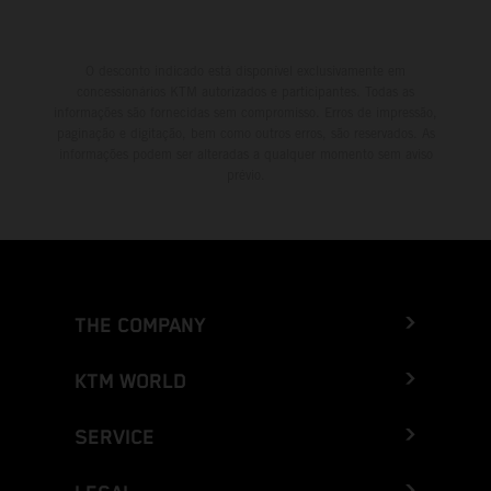
O desconto indicado está disponível exclusivamente em
concessionários KTM autorizados e participantes. Todas as
informações são fornecidas sem compromisso. Erros de impressão,
paginação e digitação, bem como outros erros, são reservados. As
informações podem ser alteradas a qualquer momento sem aviso
prévio.
THE COMPANY
KTM WORLD
SERVICE