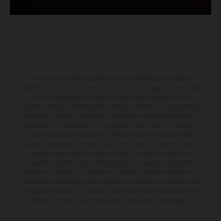
Os veículos ilustrados podem apresentar diferenças em alguns
detalhes em relação aos modelos de produção, e algumas ilustrações
incluem equipamentos opcionais disponíveis mediante custo
adicional. Todas as informações relativas ao âmbito de fornecimento,
aparência, serviços, dimensões e pesos não são vinculativas e são
fornecidas com a ressalva de que podem ocorrer erros, por exemplo,
de impressão, composição e/ou digitação; tais informações estão
sujeitas a alterações sem aviso prévio. Note que as especificações do
modelo podem variar de país para país. No caso de superfícies
revestidas, podem ocorrer diferenças de cor devido às variações
normais do processo. Os valores de consumo indicados referem-se à
condição de série apta para circulação dos veículos no momento da
entrega pela fábrica. As imagens e ilustrações dos modelos de enduro
mostram o estado de competição e não a versão homologada.