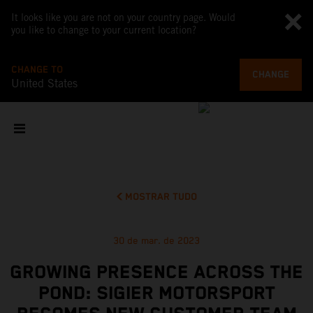
It looks like you are not on your country page. Would
you like to change to your current location?
CHANGE TO
CHANGE
United States
MOSTRAR TUDO
30 de mar. de 2023
GROWING PRESENCE ACROSS THE
POND: SIGIER MOTORSPORT