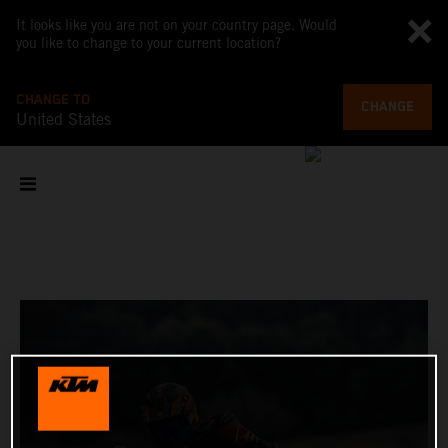
It looks like you are not on your country page. Would
you like to change to your current location?
CHANGE TO
CHANGE
United States