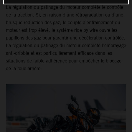
La régulation du patinage du moteur complète le contrôle
de la traction. Si, en raison d’une rétrogradation ou d’une
brusque réduction des gaz, le couple d’entraînement du
moteur est trop élevé, le système ride by wire ouvre les
papillons des gaz pour garantir une décélération contrôlée.
La régulation du patinage du moteur complète l’embrayage
anti-dribble et est particulièrement efficace dans les
situations de faible adhérence pour empêcher le blocage
de la roue arrière.