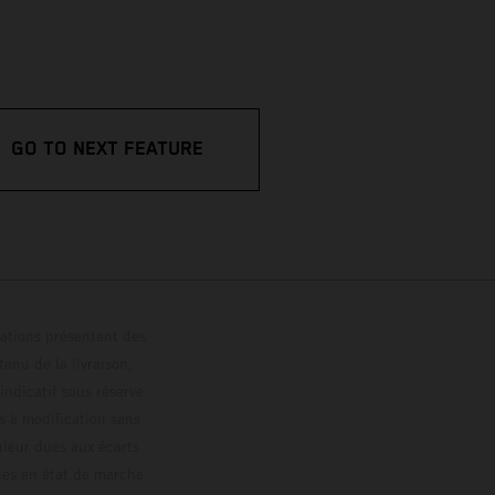
GO TO NEXT FEATURE
trations présentent des
enu de la livraison,
 indicatif sous réserve
s à modification sans
ouleur dues aux écarts
les en état de marche