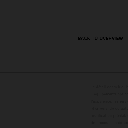
BACK TO OVERVIEW
Le détail des véhicule
équipements optionn
l'apparence, les servi
d'erreurs, de défaut
notification préalabl
de processus habitue