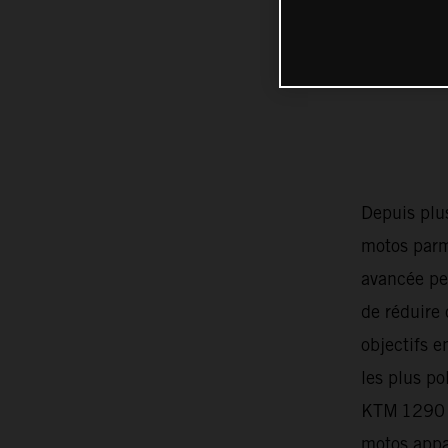
Depuis plu
motos parmi
avancée pe
de réduire 
objectifs e
les plus p
KTM 1290 
motos appa