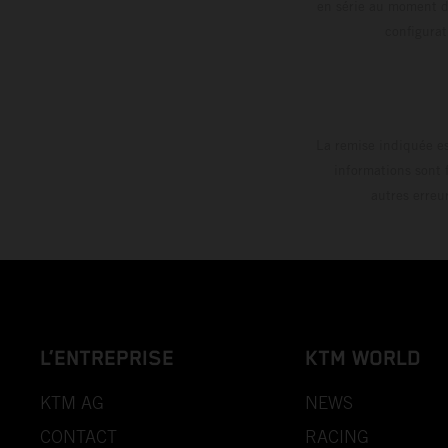
en série au moment de
config
La remise indiquée es
informations sont 
autres erreu
L’ENTREPRISE
KTM WORLD
KTM AG
NEWS
CONTACT
RACING