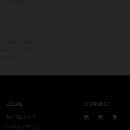
résentent les motos en
loguée.
 autorisés. Toutes les
rappe ainsi que les
sans préavis.
LEGAL
CONNECT
IMPRESSION
PRIVACY POLICY