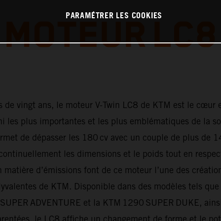
PARAMÉTRER LES COOKIES
MOTEUR LC8
s de vingt ans, le moteur V-Twin LC8 de KTM est le cœur e
 les plus importantes et les plus emblématiques de la so
rmet de dépasser les 180 cv avec un couple de plus de 14
continuellement les dimensions et le poids tout en respe
n matière d’émissions font de ce moteur l’une des création
olyvalentes de KTM. Disponible dans des modèles tels que 
SUPER ADVENTURE et la KTM 1290 SUPER DUKE, ainsi 
rentées, le LC8 affiche un changement de forme et le pot