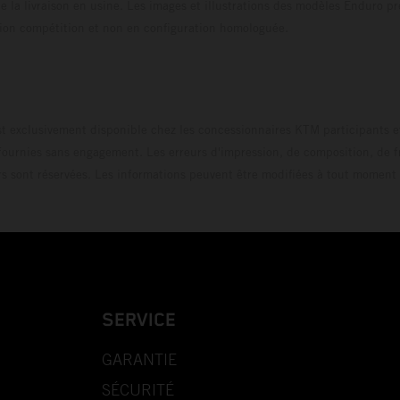
 la livraison en usine. Les images et illustrations des modèles Enduro p
uration compétition et non en configuration homo
t exclusivement disponible chez les concessionnaires KTM participants et
fournies sans engagement. Les erreurs d'impression, de composition, de f
rs sont réservées. Les informations peuvent être modifiées à tout moment 
SERVICE
GARANTIE
SÉCURITÉ