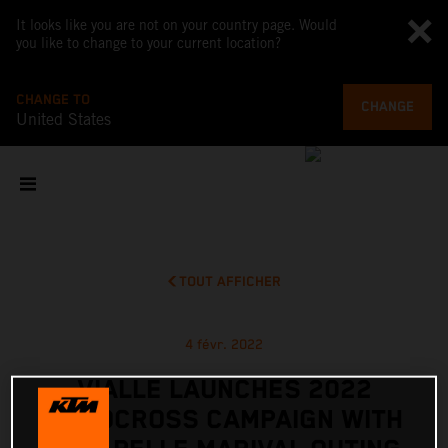
It looks like you are not on your country page. Would
you like to change to your current location?
CHANGE TO
CHANGE
United States
TOUT AFFICHER
4 févr. 2022
VIALLE LAUNCHES 2022
MOTOCROSS CAMPAIGN WITH