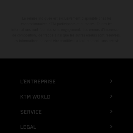
La remise indiquée est exclusivement disponible chez les
concessionnaires KTM participants et autorisés. Toutes les
informations sont fournies sans engagement. Les erreurs d'impression,
de composition, de frappe ainsi que les autres erreurs sont réservées.
Les informations peuvent être modifiées à tout moment sans préavis.
L’ENTREPRISE
KTM WORLD
SERVICE
LEGAL