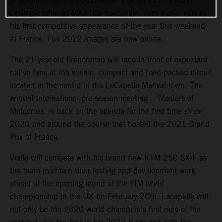
programme for the 2022 MXGP FIM Motocross World
Championship as MX2 title contender, Tom Vialle, makes
his first competitive appearance of the year this weekend
in France. Full 2022 images are now online.
The 21-year-old Frenchman will race in front of expectant
native fans at the scenic, compact and hard-packed circuit
located in the centre of the LaCapelle Marival town. The
annual International pre-season meeting – ‘Masters of
Motocross’ is back on the agenda for the first time since
2020 and around the course that hosted the 2021 Grand
Prix of France.
Vialle will compete with his brand new KTM 250 SX-F as
the team maintain their testing and development work
ahead of the opening round of the FIM world
championship in the UK on February 20th. Lacapelle will
not only be the 2020 world champion’s first race of the