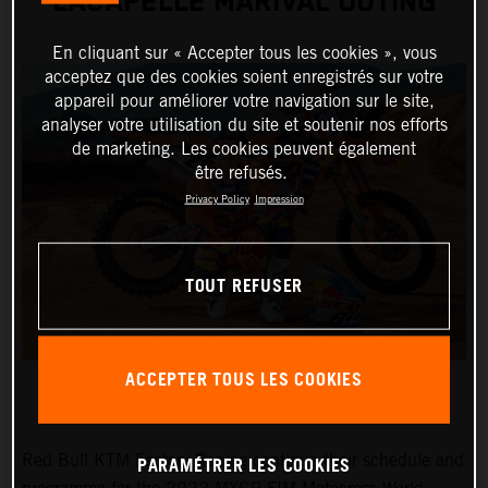
LACAPELLE MARIVAL OUTING
En cliquant sur « Accepter tous les cookies », vous
acceptez que des cookies soient enregistrés sur votre
appareil pour améliorer votre navigation sur le site,
analyser votre utilisation du site et soutenir nos efforts
de marketing. Les cookies peuvent également
être refusés.
Privacy Policy
Impression
TOUT REFUSER
ACCEPTER TOUS LES COOKIES
PARAMÉTRER LES COOKIES
Red Bull KTM Factory Racing continue their schedule and