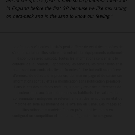
are for set-up. It’s good to have some gatedrops there and
in England before the first GP because we like mix racing
on hard-pack and in the sand to know our feeling.”
Le détail des véhicules illustrés peut différer de celui des modèles de
série, et certaines illustrations présentent des équipements optionnels
disponibles avec surcoût. Toutes les informations concernant le
contenu de la livraison, l'apparence, les services, les dimensions et le
poids sont non-contractuelles et fournies à titre indicatif sous réserve
d'erreurs, de défauts d'impression, de mise en page et de saisie; ces
informations sont sujettes à modification sans notification préalable.
Dans le cas des surfaces revêtues, il peut y avoir des différences de
couleur dues aux écarts de processus habituels. Les valeurs de
consommation indiquées se réfèrent à l'état des véhicules en état de
marche en série au moment de la livraison en usine. Les images et
illustrations des modèles Enduro présentent les motos en
configuration compétition et non en configuration homologuée.