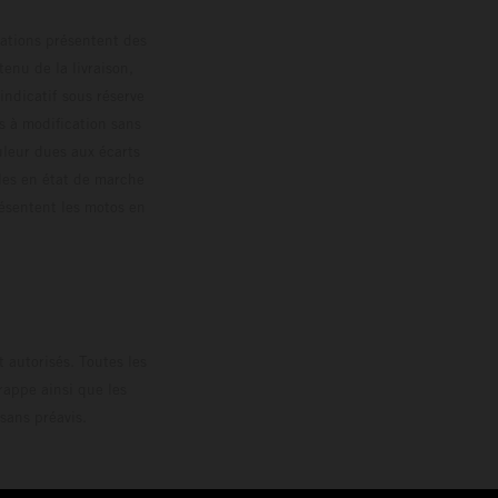
trations présentent des
enu de la livraison,
 indicatif sous réserve
s à modification sans
ouleur dues aux écarts
les en état de marche
résentent les motos en
loguée.
 autorisés. Toutes les
rappe ainsi que les
sans préavis.