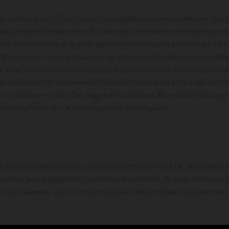
s illustrés peut différer de celui des modèles de série, et certaines illus
els disponibles avec surcoût. Toutes les informations concernant le cont
ces, les dimensions et le poids sont non-contractuelles et fournies à titre
s d'impression, de mise en page et de saisie; ces informations sont sujette
e. Dans le cas des surfaces revêtues, il peut y avoir des différences de c
ls. Les valeurs de consommation indiquées se réfèrent à l'état des véhicu
 la livraison en usine. Les images et illustrations des modèles Enduro p
uration compétition et non en configuration homo
t exclusivement disponible chez les concessionnaires KTM participants et
fournies sans engagement. Les erreurs d'impression, de composition, de f
rs sont réservées. Les informations peuvent être modifiées à tout moment 