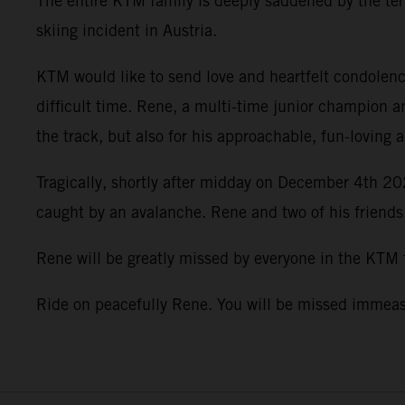
The entire KTM family is deeply saddened by the terr
skiing incident in Austria.
KTM would like to send love and heartfelt condolence
difficult time. Rene, a multi-time junior champion a
the track, but also for his approachable, fun-loving 
Tragically, shortly after midday on December 4th 202
caught by an avalanche. Rene and two of his friends
Rene will be greatly missed by everyone in the KTM
Ride on peacefully Rene. You will be missed imme