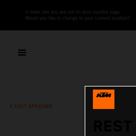
It looks like you are not on your country page.
Would you like to change to your current location?
TOUT AFFICHER
REST 