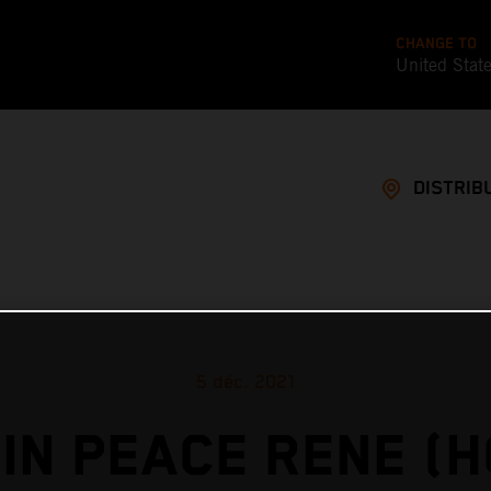
CHANGE TO
United Stat
DISTRIB
5 déc. 2021
IN PEACE RENE (