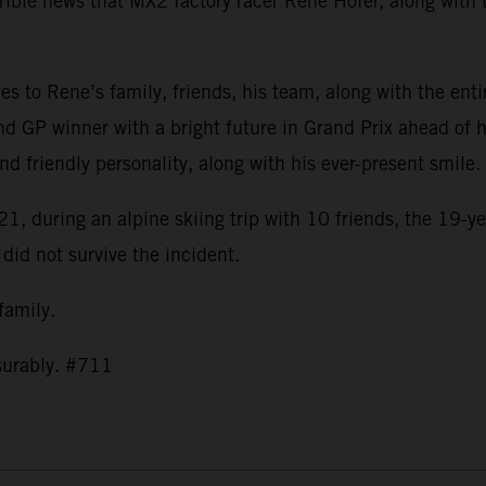
ible news that MX2 factory racer Rene Hofer, along with t
s to Rene’s family, friends, his team, along with the ent
nd GP winner with a bright future in Grand Prix ahead of h
and friendly personality, along with his ever-present smil
1, during an alpine skiing trip with 10 friends, the 19-ye
 did not survive the incident.
 family.
asurably. #711