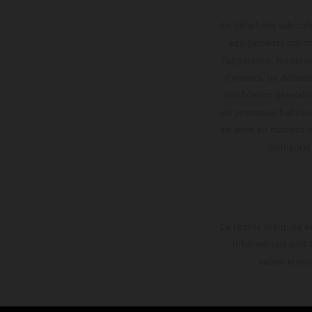
Le détail des véhicule
équipements optionn
l'apparence, les servi
d'erreurs, de défaut
notification préalabl
de processus habitue
en série au moment de
config
La remise indiquée es
informations sont 
autres erreu