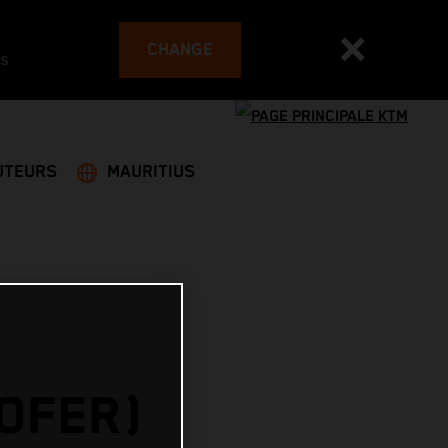
CHANGE
es
UTEURS
MAURITIUS
HOFER)